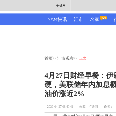
手机网
7*24快讯
汇市
名家
首页
汇市观察
>>
>>
正文
4月27日财经早餐：
硬，美联储年内加息概
油价涨近2%
2026-04-27 08:49:41
来源：汇通网
作者：