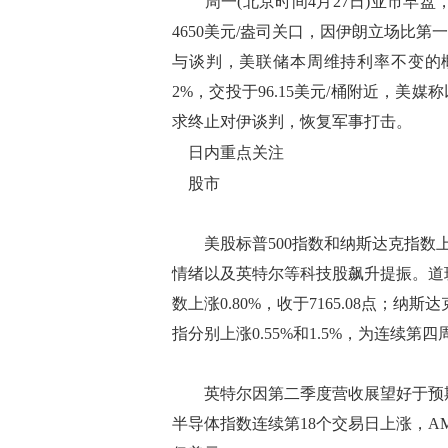
周一(北京时间4月27日)亚市早盘，
4650美元/盎司关口，因伊朗立场比
与谈判，美联储本周维持利率不变的概
2%，交投于96.15美元/桶附近，
求终止对伊谈判，恢复军事打击。
日内重点关注
股市
美股标普500指数和纳斯达克指数上
情绪以及英特尔等科技股飙升提振。道琼斯工
数上涨0.80%，收于7165.08点；纳斯达
指分别上涨0.55%和1.5%，为连续第四
英特尔因第二季度营收展望好于预期而大
半导体指数连续第18个交易日上涨，AMD