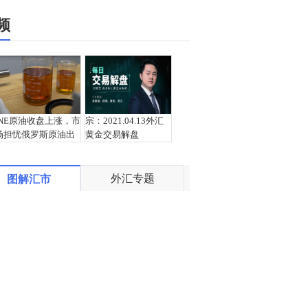
频
INE原油收盘上涨，市
宗：2021.04.13外汇
场担忧俄罗斯原油出
黄金交易解盘
口受阻
外汇专题
图解汇市
盛文兵：通胀预期再
栾雪：4月13日黄金外
度升温 且看美联储如
汇上证解盘
何应对