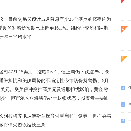
目前交易员预计12月降息至少25个基点的概率约为
季度盈利增长预期已上调至16.1%。纽约证交所和纳斯
于20日平均水平。
21.15美元，涨幅0.6%，但上周仍下跌逾2%，录
通胀担忧和美伊局势的不确定性令市场保持警惕。6月
4
0.90美元。受美伊冲突推高美元及通胀担忧影响，黄金需
减少，但霍尔木兹海峡仍处于封锁状态，投资者主要跟
美
5
长阿拉格齐抵达伊斯兰堡商讨重启和平谈判，但不会与
一
6
嫩将停火协议延长三周。