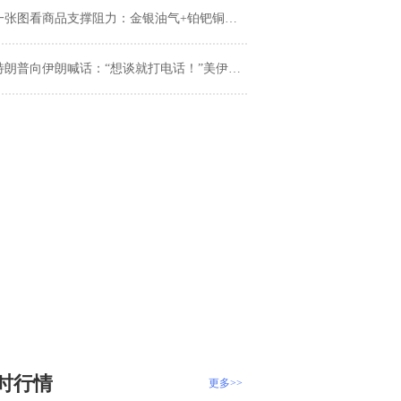
张图看商品支撑阻力：金银油气+铂钯铜农产品期货(2026年4月27日)
朗普向伊朗喊话：“想谈就打电话！”美伊博弈白热化，全球封锁令下和平协议仍陷僵局
时行情
更多>>