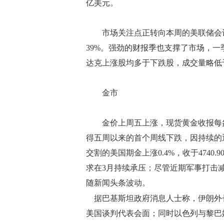
亿美元。
市场关注点正转向本周的美联储会议，
39%。强劲的财报季也支撑了市场，一
达克上涨股均多于下跌股，成交量略低
金市
金价上周五上涨，现货黄金收报每盎司47
得五周以来的首个周线下跌，因持续的
交割的美国期金上涨0.4%，收于474
求在3月持续承压；尽管近期军事打击
随新闻头条波动。
据巴基斯坦政府消息人士称，伊朗外
美国谈判代表会面；同时以色列与黎巴