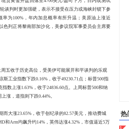
现货黄金开盘回落至4700美元/盎司下方，日内或测试
第一轮谈判时更加强硬，表示不接受在压力或海峡封锁下参
率为100%，年内加息概率有所升温；美原油上涨近
美媒称以色列正将黎南部加沙化，美参议院军事委员会主席要
周五收于历史高位，受美伊可能展开和平谈判的乐观
业指数下跌0.16%，收于49230.71点；标普500指
克指数上涨1.63%，收于24836.60点。上周标普500和纳
周上涨，道指则下跌0.44%。
热
涨23.65%，收于创纪录的82.57美元，推动费城
和Arm均飙升约14%，英伟达涨4.32%，市值逼近5万