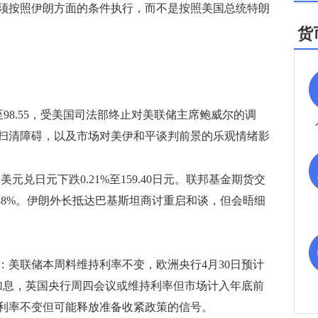
须按照伊朗方面的条件执行，而不是按照美国总统特朗
货
98.55，受美国司法部终止对美联储主席鲍威尔的调
扫清障碍，以及市场对美伊和平谈判前景的乐观情绪影
，美元兑日元下跌0.21%至159.40日元。联邦基金期货交
38%。伊朗外长抵达巴基斯坦商讨重启和谈，但会晤细
联储本周料维持利率不变，欧洲央行4月30日预计
加息，英国央行周四会议或维持利率但市场计入年底前
利率不变但可能释放准备收紧政策的信号。