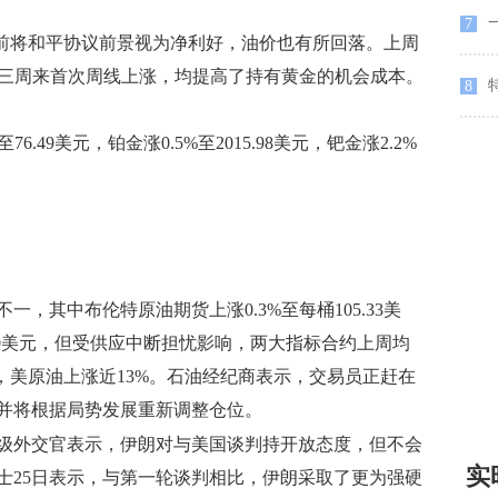
一
7
前将和平协议前景视为净利好，油价也有所回落。上周
美元三周来首次周线上涨，均提高了持有黄金的机会成本。
特
8
49美元，铂金涨0.5%至2015.98美元，钯金涨2.2%
其中布伦特原油期货上涨0.3%至每桶105.33美
.40美元，但受供应中断担忧影响，两大指标合约上周均
，美原油上涨近13%。石油经纪商表示，交易员正赶在
并将根据局势发展重新调整仓位。
级外交官表示，伊朗对与美国谈判持开放态度，但不会
实
士25日表示，与第一轮谈判相比，伊朗采取了更为强硬