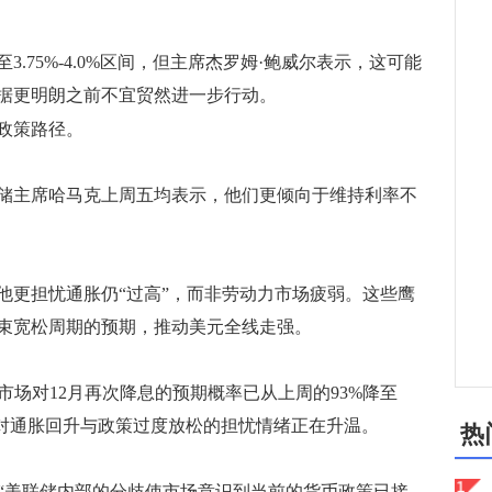
75%-4.0%区间，但主席杰罗姆·鲍威尔表示，这可能
据更明朗之前不宜贸然进一步行动。
政策路径。
主席哈马克上周五均表示，他们更倾向于维持利率不
更担忧通胀仍“过高”，而非劳动力市场疲弱。这些鹰
束宽松周期的预期，推动美元全线走强。
场对12月再次降息的预期概率已从上周的93%降至
者对通胀回升与政策过度放松的担忧情绪正在升温。
热
指出：“美联储内部的分歧使市场意识到当前的货币政策已接