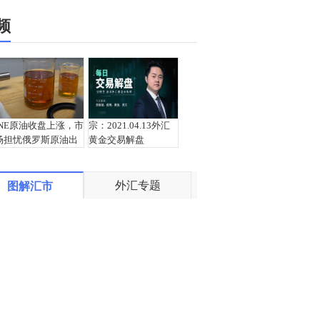
频
INE原油收盘上涨，市
宗：2021.04.13外汇
场担忧俄罗斯原油出
黄金交易解盘
口受阻
外汇专题
图解汇市
盛文兵：通胀预期再
栾雪：4月13日黄金外
度升温 且看美联储如
汇上证解盘
何应对