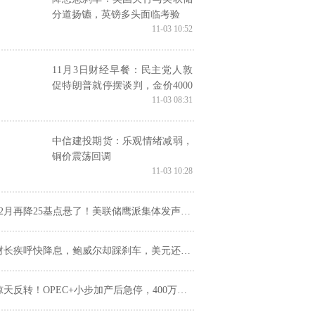
分道扬镳，英镑多头面临考验
11-03 10:52
11月3日财经早餐：民主党人敦
促特朗普就停摆谈判，金价4000
11-03 08:31
关口抉择方向，OPEC+增产不及
预期支撑油价
中信建投期货：乐观情绪减弱，
铜价震荡回调
11-03 10:28
2月再降25基点悬了！美联储鹰派集体发声，多位大佬怒斥降息太早
财长疾呼快降息，鲍威尔却踩刹车，美元还能涨多久？
天反转！OPEC+小步加产后急停，400万桶过剩危机一招化解？