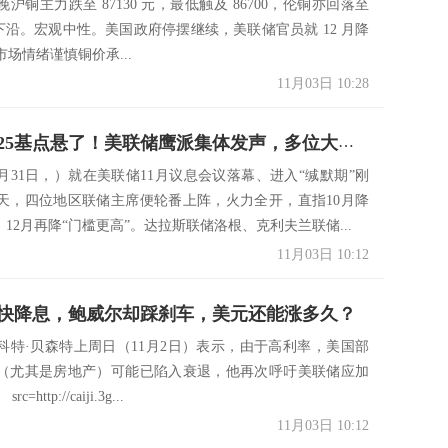
沪铜主力跌至 87130 元，最低触及 86700，伦铜亦回落至
美金下沿。宏观中性。美国政府停摆继续，美联储官员就 12 月降
场情绪谨慎铜价承...
11月03日 10:28
12月再降25基点悬了！美联储鹰派集体发声，多位大佬怒斥降息太早
0月31日，）就在美联储11月议息会议落幕、进入“缄默期”刚
天，四位地区联储主席便轮番上阵，火力全开，直指10月降
、12月再降“门槛更高”。达拉斯联储洛根、克利夫兰联储...
11月03日 10:12
快降息，鲍威尔却踩刹车，美元还能涨多久？
科特·贝森特上周日（11月2日）表示，由于高利率，美国部
（尤其是房地产）可能已陷入衰退，他再次呼吁美联储应加
http://caiji.3g...
11月03日 10:12