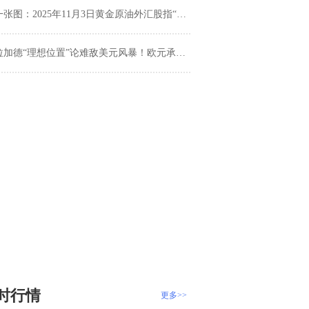
张图：2025年11月3日黄金原油外汇股指“枢纽点+多空持仓信号”一览
拉加德“理想位置”论难敌美元风暴！欧元承压何时看涨？
时行情
更多>>