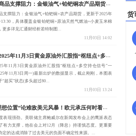
一张图看商品支撑阻力：金银油气+铂钯铜农产品期货(2025年11月3日)
货
品支撑阻力：金银油气+铂钯铜+农产品期货，更新于2025年
一13:30，具体覆盖金银铂钯铜+原油天然气燃油+小麦玉米棉
，更多详见汇通财经析若特制图...
11月03日 14:02
一张图：2025年11月3日黄金原油外汇股指“枢纽点+多空持仓信号”一览
025年11月3日黄金原油外汇股指“枢纽点+多空持仓信号”一
025年11月3日周一)最新出炉的数据显示，截止刚刚，本图表
“超买”状态(多头超过80...
11月03日 13:24
拉加德“理想位置”论难敌美元风暴！欧元承压何时看涨？
度表现强劲。美联储主席鲍威尔在新闻发布会上的鹰派表态
了有力支撑，他在会上对12月（降息）持谨慎态度。更重要
协定的达成消除了过去美元的负面不确定性来源。...