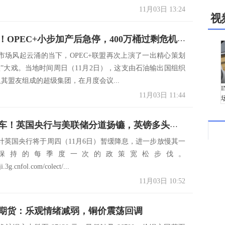
11月03日 13:24
视
惊天反转！OPEC+小步加产后急停，400万桶过剩危机一招化解？
市场风起云涌的当下，OPEC+联盟再次上演了一出精心策划
整”大戏。当地时间周日（11月2日），这支由石油输出国组织
及其盟友组成的超级集团，在月度会议...
11月03日 11:44
降息急刹车！英国央行与美联储分道扬镳，英镑多头面临考验
计英国央行将于周四（11月6日）暂缓降息，进一步放慢其一
保持的每季度一次的政策宽松步伐。
ji.3g.cnfol.com/colect/...
11月03日 10:52
期货：乐观情绪减弱，铜价震荡回调