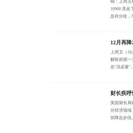
铜：上周五晚
10900 
息存分歧，市
上周五（1
解除的第一
息“没必要”
财长疾呼
美国财长斯
分经济领域
快降息步伐。 src=