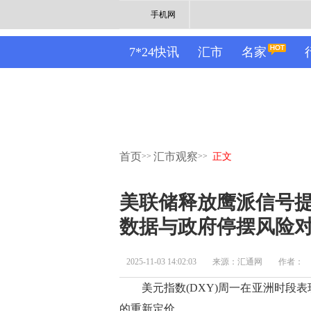
手机网
7*24快讯
汇市
名家
首页
汇市观察
>>
>>
正文
美联储释放鹰派信号
数据与政府停摆风险
2025-11-03 14:02:03
来源：汇通网
作者：
美元指数(DXY)周一在亚洲时段表现
的重新定价。