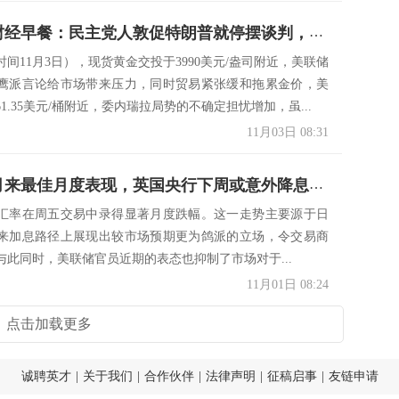
11月3日财经早餐：民主党人敦促特朗普就停摆谈判，金价4000关口抉择方向，OPEC+增产不及预期支撑油价
间11月3日），现货黄金交投于3990美元/盎司附近，美联储
鹰派言论给市场带来压力，同时贸易紧张缓和拖累金价，美
1.35美元/桶附近，委内瑞拉局势的不确定担忧增加，虽...
11月03日 08:31
美元创7月来最佳月度表现，英国央行下周或意外降息25个基点
汇率在周五交易中录得显著月度跌幅。这一走势主要源于日
来加息路径上展现出较市场预期更为鸽派的立场，令交易商
与此同时，美联储官员近期的表态也抑制了市场对于...
11月01日 08:24
点击加载更多
诚聘英才
|
关于我们
|
合作伙伴
|
法律声明
|
征稿启事
|
友链申请