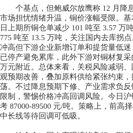
个基点，但鲍威尔放鹰称 12 月降
市场担忧情绪升温，铜价涨幅受限。基
日上期所铜仓单减少 101 吨至 3.57 万
775 吨至 13.5 万吨，关注国内去库拐
冲高但下游企业新增订单和提货量低迷
已停产避免累库，此外下游对铜材复采的
万元附近。总体来看，关税风险减弱、
观预期改善，叠加原料供给紧张约束，
荡。不过降息预期下修、产业需求负反
限制，警惕价格冲高回调风险。今日沪
考 87000-89500 元/吨。策略上，
中长线等待回调可低吸。