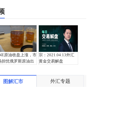
频
INE原油收盘上涨，市
宗：2021.04.13外汇
场担忧俄罗斯原油出
黄金交易解盘
口受阻
外汇专题
图解汇市
盛文兵：通胀预期再
栾雪：4月13日黄金外
度升温 且看美联储如
汇上证解盘
何应对