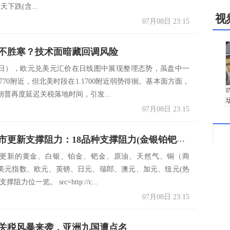
下跌(含...
视
07月08日 23:15
不胜寒？技术面暗藏回调风险
8日），欧元兑美元汇价在日线图中展现整理态势，虽盘中一
1770附近，但北美时段在1.1700附近弱势徘徊。基本面方面，
朗普再度延迟关税落地时间，引发...
07月08日 23:15
7月8日美市更新支撑阻力：18品种支撑阻力(金银铂钯原油天然气铜及十大货币对)
市更新的黄金、白银、铂金、钯金、原油、天然气、铜（商
美元指数、欧元、英镑、日元、瑞郎、澳元、加元、纽元(热
阻力位一览。 src=http://c...
07月08日 23:15
关税风暴来袭，亚洲九国遭点名