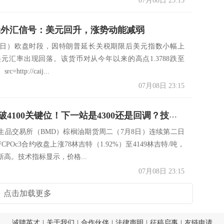
07月08日 23:15
元外汇信号：美元回升，涨势动能减弱
8日）欧盘时段，因特朗普延长关税期限后美元指数小幅上
美元汇率出现回落。该货币对从今年以来的高点1.3788跌至
c=http://caij...
07月08日 23:15
棕榈油突破4100关键位！下一站是4300还是回调？技术面与基本面深度解析
生品交易所（BMD）棕榈油期货周二（7月8日）连续第二日
CPOc3合约收盘上涨78林吉特（1.92%）至4149林吉特/吨，
高。技术指标显示，价格...
07月08日 23:15
点击加载更多
诚聘英才
|
关于我们
|
合作伙伴
|
法律声明
|
征稿启事
|
友链申请