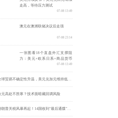
走高，等待压力测试
07-08 13:49
澳元在澳洲联储决议后走强
07-08 23:14
一张图看18个直盘外汇支撑阻
力：美元+欧系日系+商品货币
07-08 13:49
+新兴货币(2025年7月8日)
全球贸易不确定性升温，美元兑加元维持低位震荡
欧元高处不胜寒？技术面暗藏回调风险
朗普关税风暴再起！14国收到“最后通牒”，与之前的关税威胁有何不同？