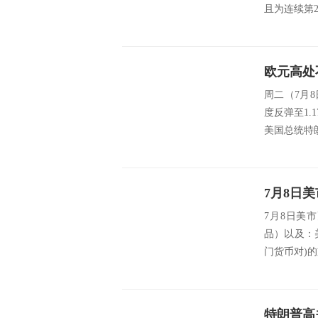
且为连续第2天
欧元高处
周二（7月
度反弹至1.
美国总统特
7月8日美
品）以及：
门货币对)的支撑
特朗普高