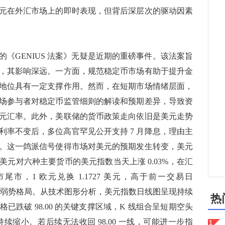
元在外汇市场上的即时表现，但背后深层次的驱动因素
GENIUS 法案》无疑是近期的重磅事件。该法案旨
，其影响深远。一方面，规范稳定币市场有助于提升金
地位具有一定支撑作用。然而，在短期市场情绪层面，
场参与者对稳定币监管细则的解读和预期差异，导致资
元汇率。此外，美联储的货币政策走向依旧是美元走势
利率不变后，多位高官罕见公开支持 7 月降息，理由主
。这一鸽派信号使得市场对美元的预期发生转变，美元
量美元对六种主要货币的美元指数当天上涨 0.03%，在汇
市尾市，1 欧元兑换 1.1727 美元，高于前一交易日
欧元的弱势格局。从技术图形分析，美元指数日线图呈现持续
热
已跌破 98.00 的关键支撑区域，K 线组合呈短期空头
续缩小。若后续无法收回 98.00 一线，可能进一步指