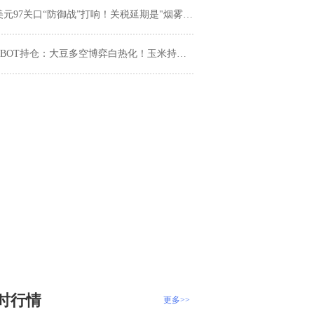
元97关口“防御战”打响！关税延期是"烟雾弹"还是"休战协议"？多空主力正在集结！
BOT持仓：大豆多空博弈白热化！玉米持仓暴露空头野心，破位倒计时？
时行情
更多>>