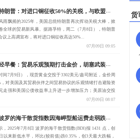
美国总统特朗普：对进口铜征收50%的关税，与欧盟和中国的会谈进展顺利
货
风雨飘摇的2025年，美国总统特朗普再次挥动关税大棒，掀
卷全球的贸易新风暴。据路孚特，周二（7月8日），特朗普
议上高调宣布，将对进口铜征收高达50%...
07月09日 09:05
7月9日财经早餐：贸易乐观预期打击金价，胡塞武装再次袭击红海商船，油价升至两周最高
时间7月9日），现货黄金交投于3302美元/盎司附近，金价周
1%，对美国及其贸易伙伴之间贸易协议的乐观情绪打击避险资
元走强和美国公债收益率上升进一步增加压力；美原油交投
07月09日 08:07
一张图：波罗的海干散货指数因海岬型船运费走弱跌至一个月低点
2025年7月8日 波罗的海干散货指数(BDI)报 1431 点，创
月3日以来新低水平，环比(较前值)跌0.35%，创3天最大跌幅，