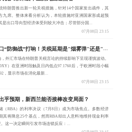
统特朗普推出新一轮关税措施，针对14个国家发出函件，其
占九席。整体来看分析认为，本轮措施对亚洲国家形成超预
其是出口导向型经济体受到较大冲击；尽管部分国...
07月08日 23:15
美元97关口“防御战”打响！关税延期是"烟雾弹"还是"休战协议"？多空主力正在集结！
8日)，外汇市场在特朗普关税言论的持续影响下呈现谨慎波动。
XY）在亚洲时段触及日内低点97.1760后，于欧洲时段小幅
692，显示市场在消化最新...
07月08日 23:15
出乎预期，新西兰能否接棒改变局面？
储（RBA）的利率决议（7月8日）成为市场焦点。多数经济
期其将降息25个基点，然而RBA却出人意料地维持现金利率
不变。这一决定瞬间引发市场连锁反应：...