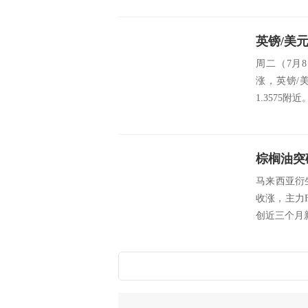
英镑/美
周二（7月
涨，英镑/
1.3575附近。 sr
马来西亚衍
收涨，主力F
创近三个月新