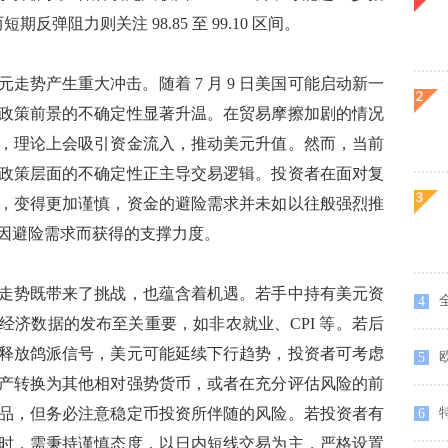
而短期反弹阻力则关注 98.85 至 99.10 区间。​
势产生重大冲击。随着 7 月 9 日美国可能启动新一
政策前景的不确定性显著升温。在贸易摩擦加剧的情况
，理论上会吸引资金流入，推动美元升值。然而，当前
政策层面的不确定性正主导交易逻辑。投资者在面对复
，变得更加谨慎，资金的避险需求并未如以往般强烈推
因避险需求而获得的支撑力度。​
势既带来了挑战，也蕴含着机遇。若手中持有美元资
4
经济数据的发布至关重要，如非农就业、CPI 等。若后
释放鸽派信号，美元可能延续下行趋势，投资者可考虑
5
产转换为其他相对强势货币，或者在充分评估风险的前
特
品，但务必注意稳定币投资所伴随的风险。若投资者有
6
时，需秉持谨慎态度，以日内短线交易为主，严格设置