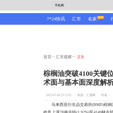
手机网
7*24快讯
汇市
名家
首页
汇市观察
>>
>>
正文
棕榈油突破4100关键
术面与基本面深度解
2025-07-08 23:15:02
来源：汇通网
作者：
马来西亚衍生品交易所(BMD)棕榈油期
收盘上涨78林吉特(1.92%)至414