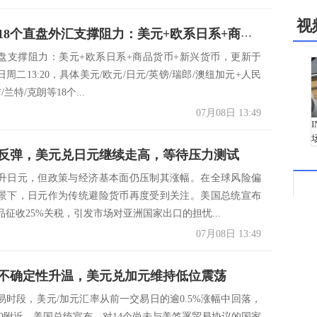
视
一张图看18个直盘外汇支撑阻力：美元+欧系日系+商品货币+新兴货币(2025年7月8日)
盘支撑阻力：美元+欧系日系+商品货币+新兴货币，更新于
8日周二13:20，具体美元/欧元/日元/英镑/瑞郎/澳纽加元+人民
/兰特/克朗等18个...
07月08日 13:49
反弹，美元兑日元继续走高，等待压力测试
升日元，但政策与经济基本面仍压制其涨幅。在全球风险偏
景下，日元作为传统避险货币再度受到关注。美国总统宣布
征收25%关税，引发市场对亚洲国家出口的担忧...
07月08日 13:49
不确定性升温，美元兑加元维持低位震荡
易时段，美元/加元汇率从前一交易日的逾0.5%涨幅中回落，
650附近。美国总统宣布，对14个尚未与美签署贸易协议的国家