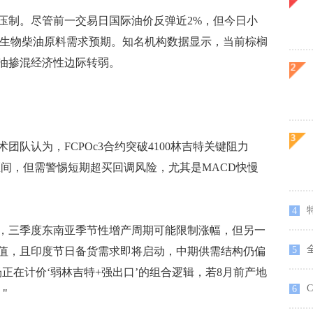
制。尽管前一交易日国际油价反弹近2%，但今日小
了生物柴油原料需求预期。知名机构数据显示，当前棕榈
油掺混经济性边际转弱。
认为，FCPOc3合约突破4100林吉特关键阻力
吉特区间，但需警惕短期超买回调风险，尤其是MACD快慢
特
4
三季度东南亚季节性增产周期可能限制涨幅，但另一
5
值，且印度节日备货需求即将启动，中期供需结构仍偏
正在计价‘弱林吉特+强出口’的组合逻辑，若8月前产地
C
6
"