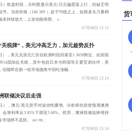
8日）欧盘时段，分时图显示美元/日元偏震荡上行，但缺乏明
号。当前价格（146.309 ）处于均线之上，短期多头力量稍
货
未持续放大，上攻动能有限。 s...
07月08日 23:15
“关税牌”，美元冲高乏力，加元趁势反扑
日），美元兑加元汇价在欧洲时段回落至1.3650附近。此前因
对14国加征关税，其中包括日本与韩国等主要贸易伙伴，美
，但随即在新一轮市场抛售中回吐涨幅...
07月08日 23:14
洲联储决议后走强
8日），澳元/美元货币对波动性骤增。分析师此前曾预测澳洲
）会将利率从3.85%下调至3.60%。然而，澳洲联储选择维持
场猝不及防。 src=ht...
07月08日 23:14