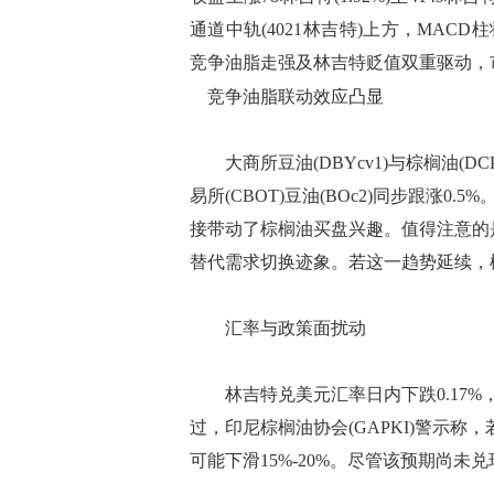
通道中轨(4021林吉特)上方，MAC
竞争油脂走强及林吉特贬值双重驱动，
竞争油脂联动效应凸显
大商所豆油(DBYcv1)与棕榈油(DCP
易所(CBOT)豆油(BOc2)同步跟涨
接带动了棕榈油买盘兴趣。值得注意的
替代需求切换迹象。若这一趋势延续，
汇率与政策面扰动
林吉特兑美元汇率日内下跌0.17%
过，印尼棕榈油协会(GAPKI)警示
可能下滑15%-20%。尽管该预期尚