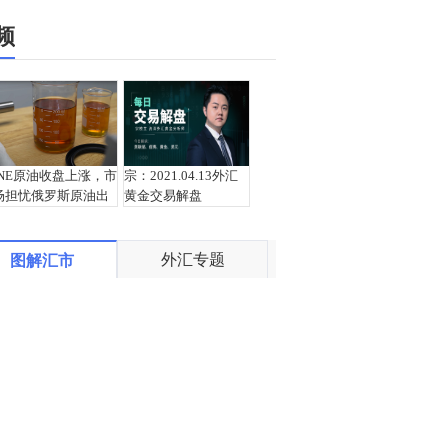
频
INE原油收盘上涨，市
宗：2021.04.13外汇
场担忧俄罗斯原油出
黄金交易解盘
口受阻
外汇专题
图解汇市
盛文兵：通胀预期再
栾雪：4月13日黄金外
度升温 且看美联储如
汇上证解盘
何应对