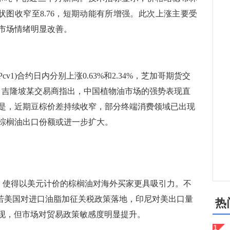
D柱状图收窄至8.76，短期动能有所增强。此次上涨主要受
市场情绪明显改善。
cv1)合约日内分别上涨0.63%和2.34%，芝加哥期货交
0.5%。吉隆坡某交易商指出，中国植物油市场的强势表现直
是，近期豆棕价差持续收窄，部分终端消费领域已出现
棕榈油出口份额或进一步扩大。
，使得以美元计价的棕榈油对海外买家更具吸引力。不
称，若美国对进口油脂加征关税政策落地，印尼对美出口量
热
未兑现，但市场对贸易政策敏感度明显提升。