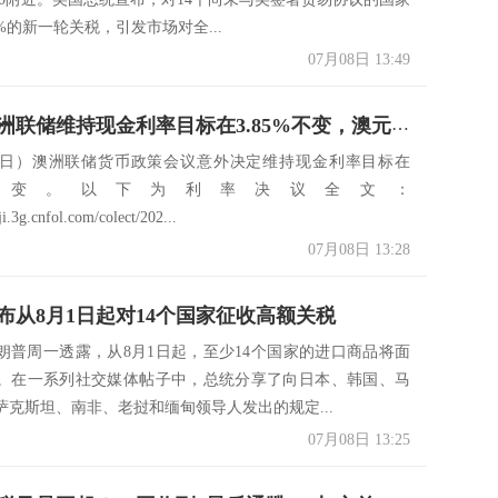
%的新一轮关税，引发市场对全...
07月08日 13:49
意外！澳洲联储维持现金利率目标在3.85%不变，澳元兑美元短线拉升逾30点
8日）澳洲联储货币政策会议意外决定维持现金利率目标在
5%不变。以下为利率决议全文：
iji.3g.cnfol.com/colect/202...
07月08日 13:28
布从8月1日起对14个国家征收高额关税
朗普周一透露，从8月1日起，至少14个国家的进口商品将面
。在一系列社交媒体帖子中，总统分享了向日本、韩国、马
萨克斯坦、南非、老挝和缅甸领导人发出的规定...
07月08日 13:25