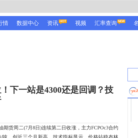
行情
数据中心
资讯
视频
汇率查询
位！下一站是4300还是回调？技
析
货周二(7月8日)连续第二日收涨，主力FCPOc3合约
9林吉特/吨，创近三个月新高。技术指标显示，价格站稳布林