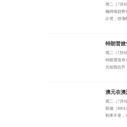
周二（7月
确持续趋势信
占优，但涨幅
特朗普掀
周二（7月8
特朗普宣布
元短线拉升
澳元在澳
周二（7月
联储（RBA
利率不变，令市