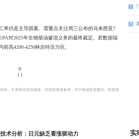
7
7
原
8
率仍是主导因素。需重点关注周三公布的马来西亚7
及美国EPA对2025年生物柴油掺混义务的最终裁定。若数据端
高4200-4250林吉特压力区。
赞
(
)
内容，不表明证实其描述，仅供投资者参考，并不构成投资建议。投资者
实
元技术分析：日元缺乏看涨驱动力