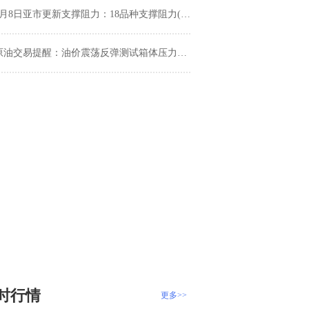
月8日亚市更新支撑阻力：18品种支撑阻力(金银铂钯原油天然气铜及十大货币对)
油交易提醒：油价震荡反弹测试箱体压力，但受全球贸易情绪影响限制反弹幅度，短期维持区间震荡
时行情
更多>>