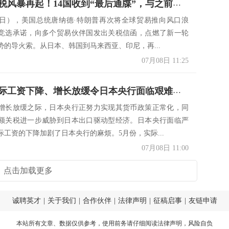
特朗普关税风暴再起！14国收到“最后通牒”，与之前的关税威胁有何不同？
7日），美国总统唐纳德·特朗普再次将全球贸易推向风口浪
竞选承诺，向多个贸易伙伴国发出关税信函，点燃了新一轮
势的导火索。从日本、韩国到马来西亚、印尼，再...
07月08日 11:25
关税、实际工资下降、增长放缓令日本央行面临艰难抉择
增长放缓之际，日本央行正努力实现其货币政策正常化，同
额关税进一步威胁到日本出口驱动型经济。日本央行面临严
际工资的下降加剧了日本央行的麻烦。5月份，实际...
07月08日 11:00
点击加载更多
诚聘英才
|
关于我们
|
合作伙伴
|
法律声明
|
征稿启事
|
友链申请
本站所有文章、数据仅供参考，使用前务请仔细阅读
法律声明
，风险自负