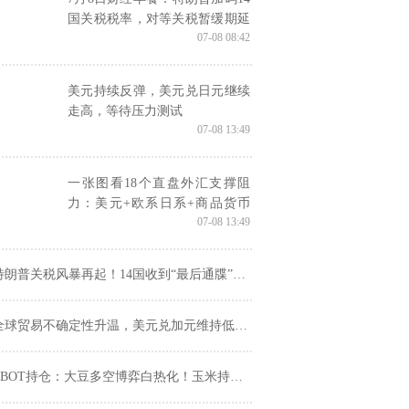
国关税税率，对等关税暂缓期延
07-08 08:42
长，避险情绪再起支撑金价
美元持续反弹，美元兑日元继续
走高，等待压力测试
07-08 13:49
一张图看18个直盘外汇支撑阻
力：美元+欧系日系+商品货币
07-08 13:49
+新兴货币(2025年7月8日)
朗普关税风暴再起！14国收到“最后通牒”，与之前的关税威胁有何不同？
全球贸易不确定性升温，美元兑加元维持低位震荡
BOT持仓：大豆多空博弈白热化！玉米持仓暴露空头野心，破位倒计时？