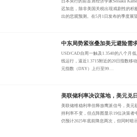
日本央行的前首席经济学家Seisaku K
迟加息，除非美国关税出现戏剧性的积
出的悲观预测。在5月1日发布的季度展望.
USD/CAD自周一触及1.3540的八个月
线运行，逼近1.3715附近的20日指数
元指数（DXY）上行至99....
美联储利率决议落地，美元兑
美联储维稳利率但释放鹰派信号，美元
持利率不变，但点阵图显示19位决策者
仍预计2025年底前降息两次，但同时暗示