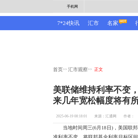
手机网
7*24快讯
汇市
名家
首页
汇市观察
>>
>>
正文
美联储维持利率不变，
来几年宽松幅度将有
2025-06-19 08:18:01
来源：汇通网
作者：
当地时间周三(6月18日)，美国联
准利率不变，将联邦基金利率目标区间保持