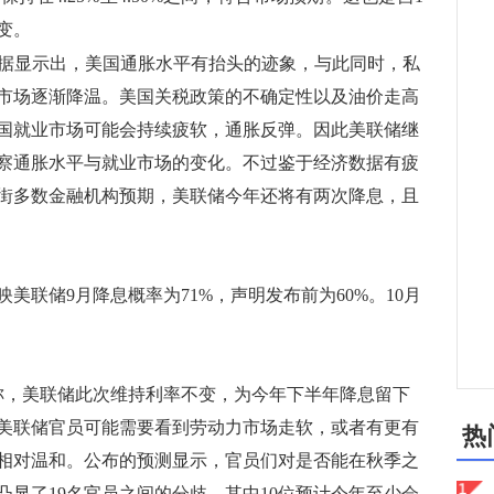
变。
数据显示出，美国通胀水平有抬头的迹象，与此同时，私
市场逐渐降温。美国关税政策的不确定性以及油价走高
国就业市场可能会持续疲软，通胀反弹。因此美联储继
察通胀水平与就业市场的变化。不过鉴于经济数据有疲
街多数金融机构预期，美联储今年还将有两次降息，且
储9月降息概率为71%，声明发布前为60%。10月
。
s发文称，美联储此次维持利率不变，为今年下半年降息留下
美联储官员可能需要看到劳动力市场走软，或者有更有
热
相对温和。公布的预测显示，官员们对是否能在秋季之
显了19名官员之间的分歧。其中10位预计今年至少会