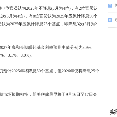
7
官员认为2025年不降息(3月为4位)，有2位官员认
次(3月为4位)，有8位官员认为2025年应累计降息50个
8
员认为2025年应累计降息75个基点，即降息3次(3月为2
2027年底和长期联邦基金利率预期中值分别为3.9%、
4%、3.1%、3.0%)。
2025年将降息50个基点，但2026年仅将降息25个
场预期相符，即美联储最早将于9月16日至17日会
实