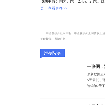
预期中值分别为3.1%、2.4%、2.1%。(3
页，查看更多>>
中金在线外汇网声明：中金在线外汇网转载上述
据此操作，风险自担。
推荐阅读
最新数据显示，
5天最低，环
连续第2天下跌