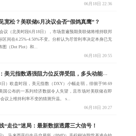
06月18日 22:36
见宽松？美联储6月决议会否“假鸽真鹰”？
MC会议（北美时段6月18日），市场普遍预期美联储将维持联邦
区间在4.25%-4.50%不变。分析认为尽管利率决定本身已无
（Dot Plot）和...
06月18日 20:55
技术分析：美元指数遇强阻力位反弹受阻，多头动能正消退
8日）欧盘时段，美元指数（DXY）小幅走弱，徘徊于98.69
美国公布的一系列经济数据令人失望，且市场对美联储在即
会议上维持利率不变的猜测升温。 s...
06月18日 20:27
线“走位”迷局：最新数据透露三大信号！
18日)，马来西亚衍生品交易所（BMD）毛棕榈油期货基准合约