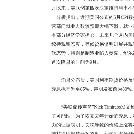
月以来，美联储第四次决定维持利率不
分析指出，近期美国公布的5月CPI
营部门就业人数较预期大幅下滑，就业
令部分经济学家担心，未来几个月内美
续持观望态度，等候贸易谈判进展并观
软态势，特别是制造业陷入萎缩，华尔
首次降息的时间为9月。
消息公布后，美国利率期货价格反映美联
降息概率升至85%，声明发布前为80%
“美联储传声筒”Nick Timirao
了可能性。为了恢复去年开始的降息，
力的证据表明，关税导致的价格上涨将
前获得证据持开放态度。新的利率预测凸