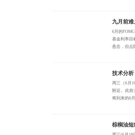
九月前难
6月的FO
基金利率目标
悬念，但点阵图
周三（6月1
附近。此前
将到来的6月
棕榈油短
周三(6月