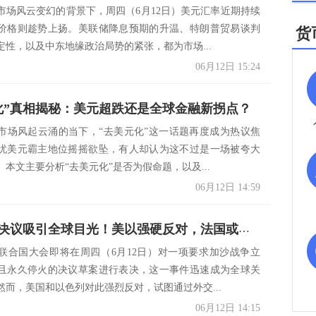
市场风云变幻的背景下，周四（6月12日）美元汇率近期持续
价格则趁势上扬。美联储降息预期的升温、特朗普贸易谈判
货
定性，以及中东地缘政治局势的紧张，都为市场...
06月12日 15:24
化”真相揭秘：美元超跌还是全球金融新拐点？
市场风起云涌的当下，“去美元化”这一话题再度成为热议焦
忧美元霸主地位摇摇欲坠，有人却认为这不过是一场被夸大
本文主要分析“去美元化”是否为假命题，以及...
06月12日 14:59
联大停火决议吸引全球目光！美以强硬反对，法国或承认巴勒斯坦
联合国大会即将在周四（6月12日）对一项要求加沙战争立
且永久停火的决议草案进行表决，这一事件迅速成为全球关
然而，美国和以色列对此强烈反对，试图通过外交...
06月12日 14:15