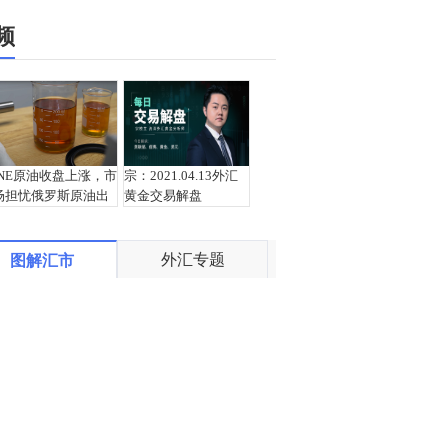
频
INE原油收盘上涨，市
宗：2021.04.13外汇
场担忧俄罗斯原油出
黄金交易解盘
口受阻
外汇专题
图解汇市
盛文兵：通胀预期再
栾雪：4月13日黄金外
度升温 且看美联储如
汇上证解盘
何应对