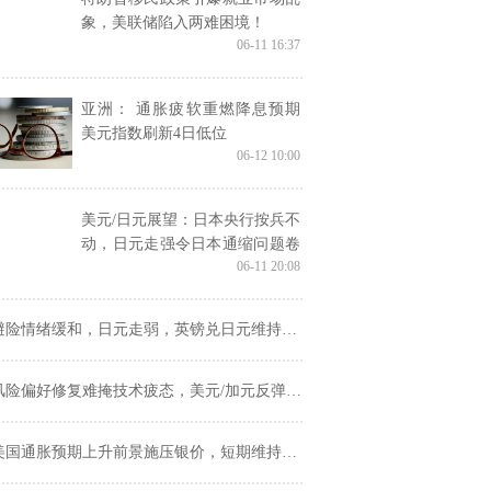
象，美联储陷入两难困境！
06-11 16:37
亚洲： 通胀疲软重燃降息预期
美元指数刷新4日低位
06-12 10:00
美元/日元展望：日本央行按兵不
动，日元走强令日本通缩问题卷
06-11 20:08
土重来
避险情绪缓和，日元走弱，英镑兑日元维持高位震荡
风险偏好修复难掩技术疲态，美元/加元反弹受限
美国通胀预期上升前景施压银价，短期维持高位震荡