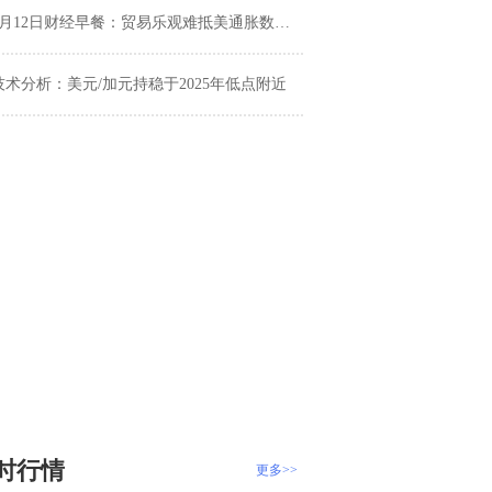
月12日财经早餐：贸易乐观难抵美通胀数据不及预期，中东安全问题加剧，避险情绪回升助力金价上涨
技术分析：美元/加元持稳于2025年低点附近
时行情
更多>>