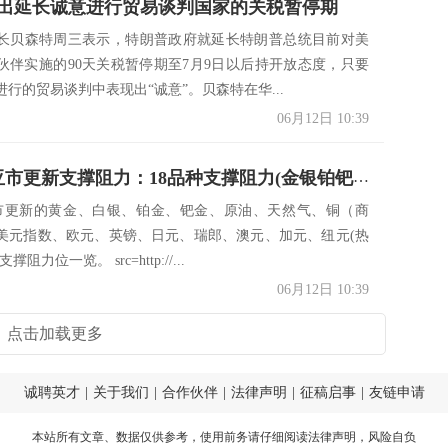
出延长诚意进行贸易谈判国家的关税暂停期
长贝森特周三表示，特朗普政府就延长特朗普总统目前对美
伙伴实施的90天关税暂停期至7月9日以后持开放态度，只要
行的贸易谈判中表现出“诚意”。贝森特在华...
06月12日 10:39
6月12日亚市更新支撑阻力：18品种支撑阻力(金银铂钯原油天然气铜及十大货币对)
亚市更新的黄金、白银、铂金、钯金、原油、天然气、铜（商
美元指数、欧元、英镑、日元、瑞郎、澳元、加元、纽元(热
阻力位一览。 src=http://...
06月12日 10:39
点击加载更多
诚聘英才
|
关于我们
|
合作伙伴
|
法律声明
|
征稿启事
|
友链申请
本站所有文章、数据仅供参考，使用前务请仔细阅读
法律声明
，风险自负