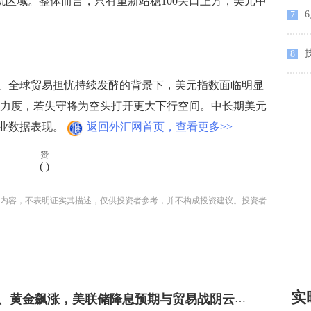
上轨区域。整体而言，只有重新站稳100关口上方，美元中
6
7
8
全球贸易担忧持续发酵的背景下，美元指数面临明显
防守力度，若失守将为空头打开更大下行空间。中长期美元
业数据表现。
返回外汇网首页，查看更多>>
赞
(
)
内容，不表明证实其描述，仅供投资者参考，并不构成投资建议。投资者
实
美元暴跌、黄金飙涨，美联储降息预期与贸易战阴云如何搅动市场？