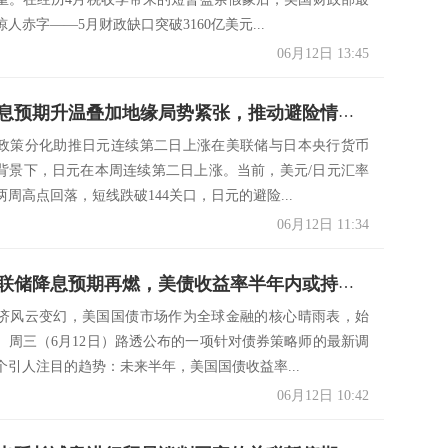
人赤字——5月财政缺口突破3160亿美元...
06月12日 13:45
美联储降息预期升温叠加地缘局势紧张，推动避险情绪升温，美元兑日元重回区间下沿
政策分化助推日元连续第二日上涨在美联储与日本央行货币
背景下，日元在本周连续第二日上涨。当前，美元/日元汇率
周高点回落，短线跌破144关口，日元的避险...
06月12日 11:34
调查：美联储降息预期再燃，美债收益率半年内或持续走低
济风云变幻，美国国债市场作为全球金融的核心晴雨表，始
。周三（6月12日）路透公布的一项针对债券策略师的最新调
个引人注目的趋势：未来半年，美国国债收益率...
06月12日 10:42