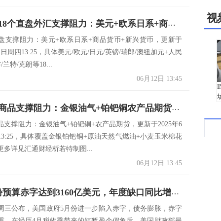
视
一张图看18个直盘外汇支撑阻力：美元+欧系日系+商品货币+新兴货币(2025年6月12日)
盘支撑阻力：美元+欧系日系+商品货币+新兴货币，更新于
12日周四13:25，具体美元/欧元/日元/英镑/瑞郎/澳纽加元+人民
/兰特/克朗等18...
06月12日 13:45
一张图看商品支撑阻力：金银油气+铂钯铜农产品期货(2025年6月12日)
品支撑阻力：金银油气+铂钯铜+农产品期货，更新于2025年6
13:25，具体覆盖金银铂钯铜+原油天然气燃油+小麦玉米棉花
更多详见汇通财经析若特制图...
06月12日 13:45
美国5月份预算赤字达到3160亿美元，年度缺口同比增长14%
周三公布，美国政府5月份进一步陷入赤字，债务膨胀，赤字
重。在经历4月税收季带来的短暂盈余假象后，美国财政部最