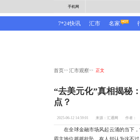
手机网
7*24快讯
汇市
名家
首页
汇市观察
>>
>>
正文
“去美元化”真相揭秘
点？
2025-06-12 14:59:01
来源：汇通网
作者：
在全球金融市场风起云涌的当下，“
霸主地位摇摇欲坠，有人却认为这不过