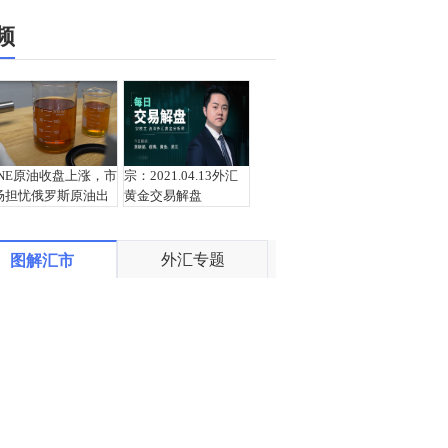
频
INE原油收盘上涨，市
宗：2021.04.13外汇
场担忧俄罗斯原油出
黄金交易解盘
口受阻
外汇专题
图解汇市
盛文兵：通胀预期再
栾雪：4月13日黄金外
度升温 且看美联储如
汇上证解盘
何应对