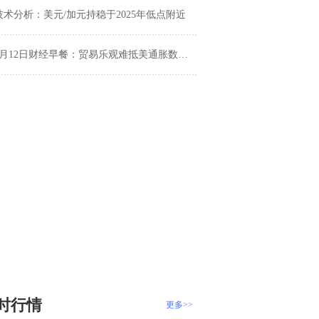
技术分析：美元/加元持稳于2025年低点附近
月12日财经早餐：贸易乐观难抵美通胀数据不及预期，中东安全问题加剧，避险情绪回升助力金价上涨
时行情
更多>>