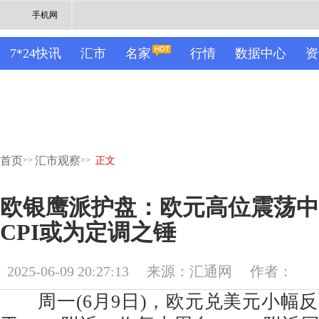
手机网
7*24快讯
汇市
名家
行情
数据中心
资
首页
汇市观察
>>
>>
正文
欧银鹰派护盘：欧元高位震荡中
CPI或为定调之锤
2025-06-09 20:27:13
来源：汇通网
作者：
周一(6月9日)，欧元兑美元小幅