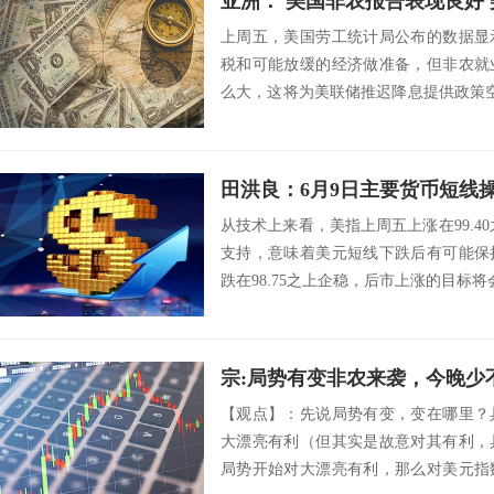
亚洲： 美国非农报告表现良好
上周五，美国劳工统计局公布的数据显
税和可能放缓的经济做准备，但非农就
么大，这将为美联储推迟降息提供政策
非农就业人口...
田洪良：6月9日主要货币短
从技术上来看，美指上周五上涨在99.40
支持，意味着美元短线下跌后有可能保
跌在98.75之上企稳，后市上涨的目标将会指向9
宗:局势有变非农来袭，今晚少
【观点】：先说局势有变，变在哪里？
大漂亮有利（但其实是故意对其有利，
局势开始对大漂亮有利，那么对美元指