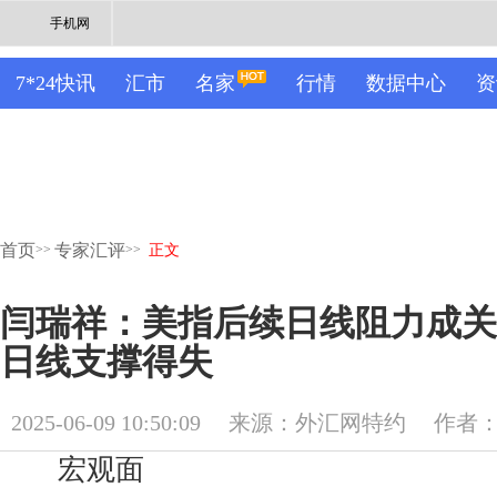
手机网
7*24快讯
汇市
名家
行情
数据中心
资
首页
专家汇评
>>
>>
正文
闫瑞祥：美指后续日线阻力成关
日线支撑得失
2025-06-09 10:50:09
来源：外汇网特约
作者
宏观面