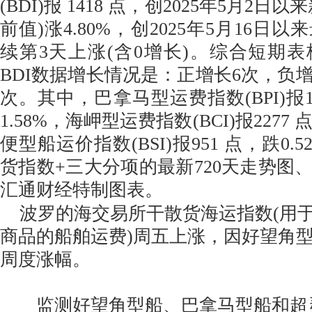
(BDI)报 1418 点，创2025年5月2
前值)涨4.80%，创2025年5月16日
续第3天上涨(含0增长)。综合短期表
BDI数据增长情况是：正增长6次，负增
次。其中，巴拿马型运费指数(BPI)报1
1.58%，海岬型运费指数(BCI)报2277 
便型船运价指数(BSI)报951 点，跌0
货指数+三大分项的最新720天走势图
汇通财经特制图表。
波罗的海交易所干散货海运指数(用
商品的船舶运费)周五上涨，因好望角
周度涨幅。
监测好望角型船、巴拿马型船和超