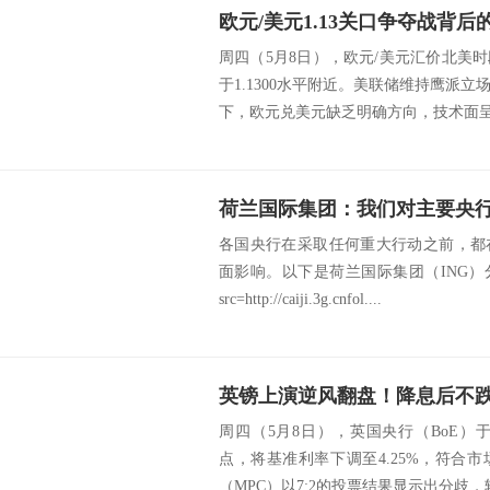
欧元/美元1.13关口争夺战背后
周四（5月8日），欧元/美元汇价北美
于1.1300水平附近。美联储维持鹰派
下，欧元兑美元缺乏明确方向，技术面呈现
荷兰国际集团：我们对主要央
各国央行在采取任何重大行动之前，都
面影响。以下是荷兰国际集团（ING
src=http://caiji.3g.cnfol....
周四（5月8日），英国央行（BoE）于北
点，将基准利率下调至4.25%，符合
（MPC）以7:2的投票结果显示出分歧，较.