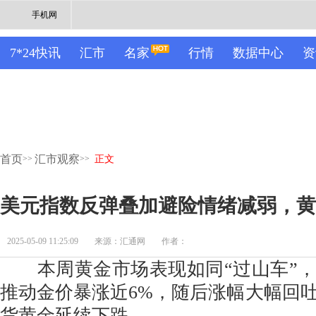
手机网
7*24快讯
汇市
名家
行情
数据中心
资
首页
汇市观察
>>
>>
正文
美元指数反弹叠加避险情绪减弱，黄
2025-05-09 11:25:09
来源：汇通网
作者：
本周黄金市场表现如同“过山车”，
推动金价暴涨近6%，随后涨幅大幅回
货黄金延续下跌。