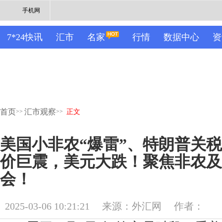
手机网
7*24快讯
汇市
名家
行情
数据中心
资
首页
汇市观察
>>
>>
正文
美国小非农“爆雷”、特朗普关
价巨震，美元大跌！聚焦非农及
会！
2025-03-06 10:21:21
来源：外汇网
作者：