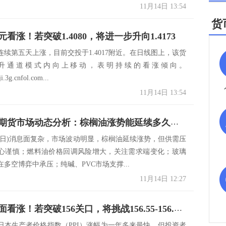
11月14日 13:54
货
看涨！若突破1.4080，将进一步升向1.4173
连续第五天上涨，目前交投于1.4017附近。在日线图上，该货
升通道模式内向上移动，表明持续的看涨倾向。
ji.3g.cnfol.com...
11月14日 13:54
11月14日期货市场动态分析：棕榈油涨势能延续多久？纯碱、PVC、豆粕市场下一步走势如何？
月14日)消息面复杂，市场波动明显，棕榈油延续涨势，但供需压
心谨慎；燃料油价格回调风险增大，关注需求端变化；玻璃
多空博弈中承压；纯碱、PVC市场支撑...
11月14日 12:27
美日技术面看涨！若突破156关口，将挑战156.55-156.60阻力区
份日本生产者价格指数（PPI）涨幅为一年多来最快，但投资者