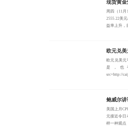
周四（11
2555.2
益率上升，
欧元兑美
欧元兑美元
是，也
src=http://cai
鲍威尔讲
美国上月C
元接近令日
样一种观点，