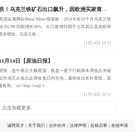
价格还要跌！乌克兰铁矿石出口飙升，因欧洲买家胃口大增
美国金属网站Metal Miner报道称，2024年前10个月乌克兰铁
较2023年同期增长96%。出口激增归因于土耳其以及东欧和
求增加。乌克兰铁...
11月14日 10:52
11月14日【原油日报】
星线，盘中再次大幅震荡，夜盘一度下行刷新本周低点有破
后市场又从低位反弹收复日内失地，最终收出长针星线，延
src=http://caiji.3...
11月14日 10:52
点击加载更多
诚聘英才
|
关于我们
|
合作伙伴
|
法律声明
|
征稿启事
|
友链申请