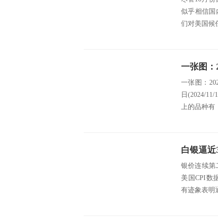
似乎相信国
们对美国候
一张图：20
日(2024
上的品种有：
白银逼近
银价连续第
美国CPI数据符
有迹象表明通