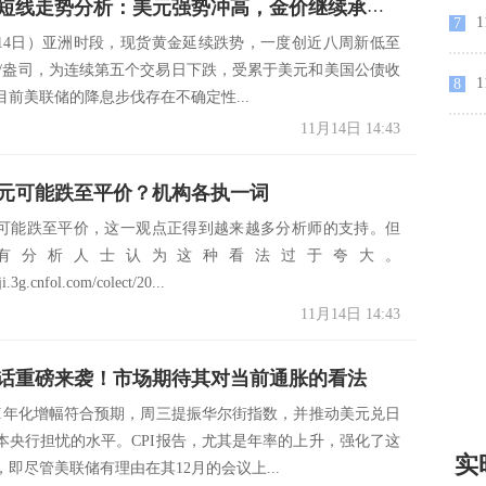
现货黄金短线走势分析：美元强势冲高，金价继续承压，后市还要跌？
1
7
月14日）亚洲时段，现货黄金延续跌势，一度创近八周新低至
2美元/盎司，为连续第五个交易日下跌，受累于美元和美国公债收
1
8
目前美联储的降息步伐存在不确定性...
11月14日 14:43
元可能跌至平价？机构各执一词
可能跌至平价，这一观点正得到越来越多分析师的支持。但
有分析人士认为这种看法过于夸大。
ji.3g.cnfol.com/colect/20...
11月14日 14:43
话重磅来袭！市场期待其对当前通胀的看法
PI年化增幅符合预期，周三提振华尔街指数，并推动美元兑日
本央行担忧的水平。CPI报告，尤其是年率的上升，强化了这
实
即尽管美联储有理由在其12月的会议上...