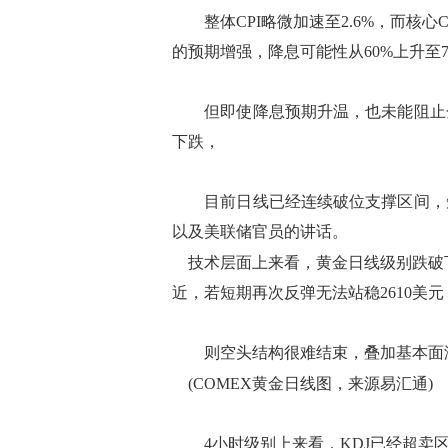
整体CPI略微加速至2.6%，而核心C
的预期增强，降息可能性从60%上升至75
但即使降息预期升温，也未能阻止金
下跌，
目前日线已经连续破位支撑区间，短
以及美联储官员的讲话。
技术层面上来看，黄金日线级别跌破下
近，若短期再次反弹无法站稳2610美元
则空头结构很难结束，叠加基本面没
(COMEX黄金日线图，来源易汇通)
4小时级别上来看，KDJ已经超卖区