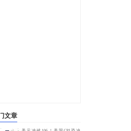
门文章
美元冲破106！美国CPI恐冲