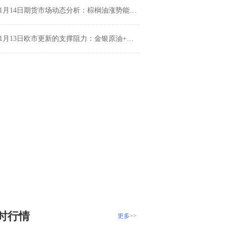
1月14日期货市场动态分析：棕榈油涨势能延续多久？纯碱、PVC、豆粕市场下一步走势如何？
1月13日欧市更新的支撑阻力：金银原油+美元指数等八大货币对
时行情
更多>>