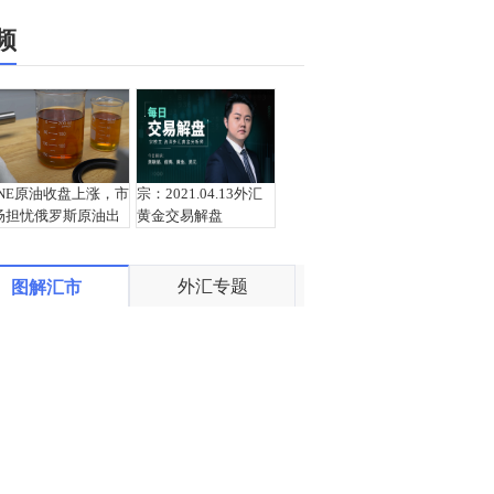
频
INE原油收盘上涨，市
宗：2021.04.13外汇
场担忧俄罗斯原油出
黄金交易解盘
口受阻
外汇专题
图解汇市
盛文兵：通胀预期再
栾雪：4月13日黄金外
度升温 且看美联储如
汇上证解盘
何应对