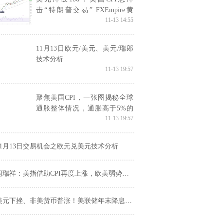
击“特朗普交易” FXEmpire黄
11-13 14:55
金、白银和美元最新技术分析
11月13日欧元/美元、美元/瑞郎
技术分析
11-13 19:57
聚焦美国CPI，一张图揭秘全球
通胀整体情况，通胀高于5%的
11-13 19:57
有53个
11月13日交易机会之欧元兑美元技术分析
闫瑞祥：美指借助CPI再度上涨，欧美弱势承压
美元下挫、非美货币普涨！美联储年末降息还有多少可能？