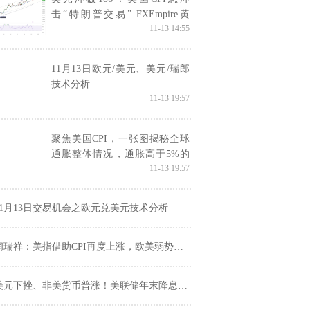
击“特朗普交易” FXEmpire黄
11-13 14:55
金、白银和美元最新技术分析
11月13日欧元/美元、美元/瑞郎
技术分析
11-13 19:57
聚焦美国CPI，一张图揭秘全球
通胀整体情况，通胀高于5%的
11-13 19:57
有53个
11月13日交易机会之欧元兑美元技术分析
闫瑞祥：美指借助CPI再度上涨，欧美弱势承压
美元下挫、非美货币普涨！美联储年末降息还有多少可能？