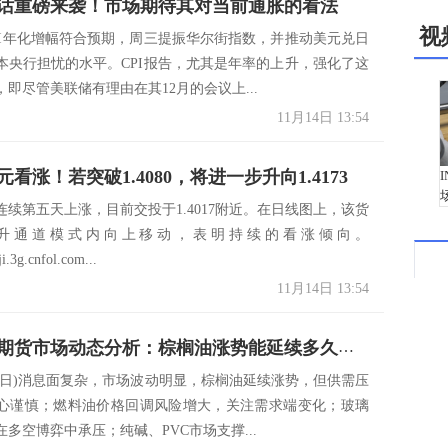
话重磅来袭！市场期待其对当前通胀的看法
视
PI年化增幅符合预期，周三提振华尔街指数，并推动美元兑日
本央行担忧的水平。CPI报告，尤其是年率的上升，强化了这
即尽管美联储有理由在其12月的会议上...
11月14日 13:54
看涨！若突破1.4080，将进一步升向1.4173
连续第五天上涨，目前交投于1.4017附近。在日线图上，该货
升通道模式内向上移动，表明持续的看涨倾向。
ji.3g.cnfol.com...
11月14日 13:54
11月14日期货市场动态分析：棕榈油涨势能延续多久？纯碱、PVC、豆粕市场下一步走势如何？
月14日)消息面复杂，市场波动明显，棕榈油延续涨势，但供需压
心谨慎；燃料油价格回调风险增大，关注需求端变化；玻璃
多空博弈中承压；纯碱、PVC市场支撑...