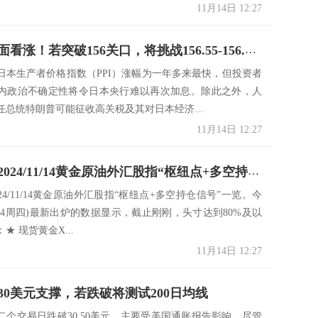
11月14日 12:27
美日技术面看涨！若突破156关口，将挑战156.55-156.60阻力区
份日本生产者价格指数（PPI）涨幅为一年多来最快，但投资者
内政治不确定性将令日本央行难以再次加息。除此之外，人
任总统特朗普可能征收高关税及其对日本经济...
11月14日 12:27
一张图：2024/11/14黄金原油外汇股指“枢纽点+多空持仓信号”一览
24/11/14黄金原油外汇股指“枢纽点+多空持仓信号”一览。今
/11/14周四)最新出炉的数据显示，截止刚刚，头寸达到80%及以
★ 现货黄金X...
11月14日 12:27
30美元支撑，若跌破将测试200日均线
二个交易日跌破30.50美元，主要受美国通胀报告影响。尽管