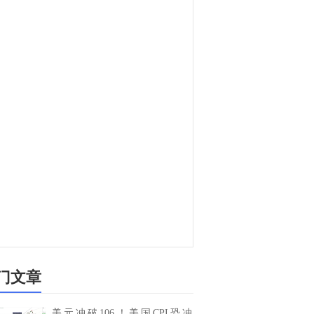
门文章
美元冲破106！美国CPI恐冲