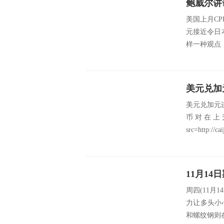
鲍威尔讲
美国上月C
元接近令日
样一种观点，
美元兑加元
美元兑加元
币对在上
src=http://cai
周四(11
力让多头小
和螺纹钢则在