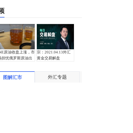
频
INE原油收盘上涨，市
宗：2021.04.13外汇
场担忧俄罗斯原油出
黄金交易解盘
口受阻
外汇专题
图解汇市
盛文兵：通胀预期再
栾雪：4月13日黄金外
度升温 且看美联储如
汇上证解盘
何应对