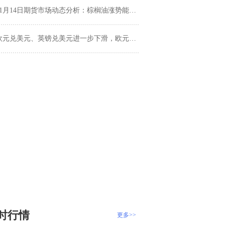
1月14日期货市场动态分析：棕榈油涨势能延续多久？纯碱、PVC、豆粕市场下一步走势如何？
欧元兑美元、英镑兑美元进一步下滑，欧元兑英镑止跌
时行情
更多>>