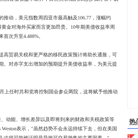
动，美元指数周四亚市最高触及106.77，涨幅约
使得黄金对海外买家而言更加昂贵。10年期美债收益率周
首次升至4.488%。
高贸易关税和更严格的移民政策预计将助长通胀，可
期。对赤字支出增加的预期提升美债收益率，为美元提
特朗普1月上任时共和党将控制国会参众两院，这将赋予他推动
、动能、增长差异以及即将到来的财政和关税政策等
热
hris Weston表示，"虽然趋势不会永远持续下去，但在美国
头寸很可能被证明是导致可交易抛售的主要因素。"