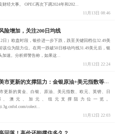
经大事。 OPEC再次下调2024年和202...
11月13日 08:46
风险增加，关注200日均线
12日）欧盘时段，银价进一步下跌，跌至关键回档位32.49美
前该位为阻力位。在周一跌破50日移动均线31.49美元后，银
加速。分析师警告称，如果这...
11月12日 22:24
11月12日美市更新的支撑阻力：金银原油+美元指数等八大货币对
日美市更新的黄金、白银、原油、美元指数、欧元、英镑、日
郎、澳元、加元、纽元支撑阻力位一览。
ji.3g.cnfol.com/colect...
11月12日 22:03
高回落！高价还能撑住多久？