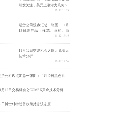
引发关注，美元上涨潜力几何？
11-12 16:22
期货公司观点汇总一张图：11月
12日农产品（棉花、豆粕、白
11-12 13:16
糖、玉米、鸡蛋、生猪等）
11月12日交易机会之欧元兑美元
技术分析
11-12 14:57
货公司观点汇总一张图：11月12日黑色系（螺纹钢、焦煤、焦炭、铁矿石、动力煤等）
11月12日交易机会之COMEX黄金技术分析
末日博士对特朗普政策持悲观态度