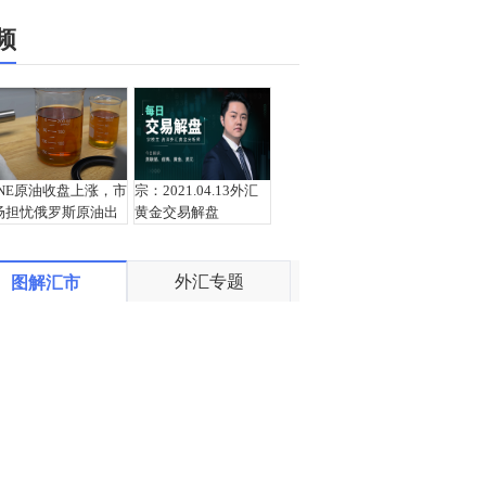
频
INE原油收盘上涨，市
宗：2021.04.13外汇
场担忧俄罗斯原油出
黄金交易解盘
口受阻
外汇专题
图解汇市
盛文兵：通胀预期再
栾雪：4月13日黄金外
度升温 且看美联储如
汇上证解盘
何应对