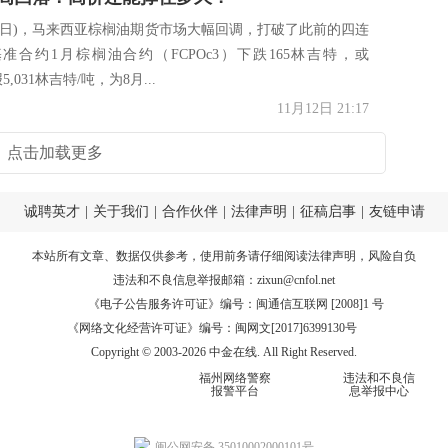
月12日)，马来西亚棕榈油期货市场大幅回调，打破了此前的四连
准合约1月棕榈油合约（FCPOc3）下跌165林吉特，或
5,031林吉特/吨，为8月...
11月12日 21:17
点击加载更多
诚聘英才
|
关于我们
|
合作伙伴
|
法律声明
|
征稿启事
|
友链申请
本站所有文章、数据仅供参考，使用前务请仔细阅读
法律声明
，风险自负
违法和不良信息举报邮箱：
zixun@cnfol.net
《电子公告服务许可证》编号：闽通信互联网 [2008]1 号
《网络文化经营许可证》编号：闽网文[2017]6399130号
Copyright © 2003-2026 中金在线. All Right Reserved.
福州网络警察
违法和不良信
报警平台
息举报中心
闽公网安备 35010002000101号