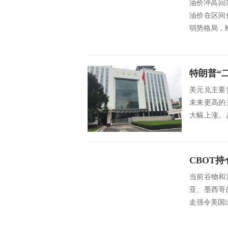
油价冲高回
油价在区间
弱势格局，晚
美元兑主要
未来更高的
大幅上涨。
0.51%，至..
当前谷物和
亚、墨西哥
走强令美国