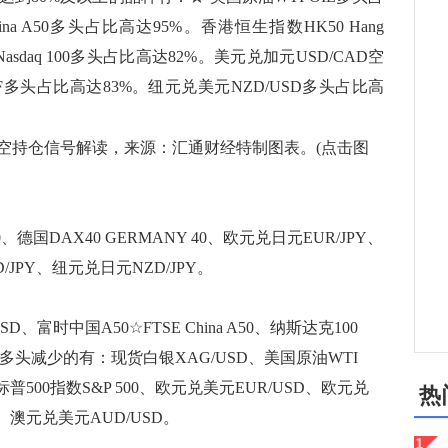
ina A50多头占比高达95%。香港恒生指数HK50 Hang
asdaq 100多头占比高达82%。美元兑加元USD/CAD空
F多头占比高达83%。纽元兑美元NZD/USD多头占比高
持仓信号解读，来源：汇通财经特制图表。(点击图
DAX40 GERMANY 40、欧元兑日元EUR/JPY、
JPY、纽元兑日元NZD/JPY。
时中国A50☆FTSE China A50、纳斯达克100
D。净多头减少的有：现货白银XAG/USD、美国原油WTI
g、标普500指数S&P 500、欧元兑美元EUR/USD、欧元兑
热
D、澳元兑美元AUD/USD。