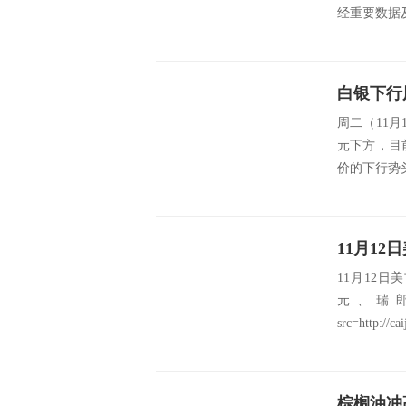
经重要数据及财
白银下行
周二（11月
元下方，目
价的下行势头
11月12
元、瑞
src=http://cai
棕榈油冲