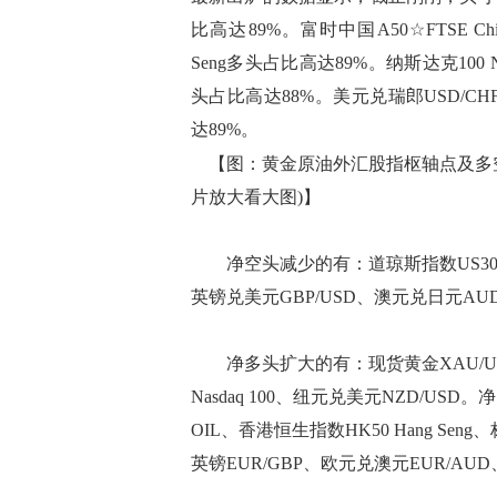
比高达89%。富时中国A50☆FTSE Ch
Seng多头占比高达89%。纳斯达克100 N
头占比高达88%。美元兑瑞郎USD/CH
达89%。
【图：黄金原油外汇股指枢轴点及多空
片放大看大图)】
净空头减少的有：道琼斯指数US30、德国
英镑兑美元GBP/USD、澳元兑日元AUD/
净多头扩大的有：现货黄金XAU/USD、富
Nasdaq 100、纽元兑美元NZD/US
OIL、香港恒生指数HK50 Hang Sen
英镑EUR/GBP、欧元兑澳元EUR/AU