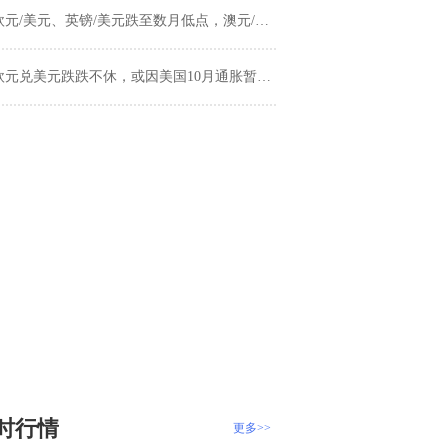
欧元/美元、英镑/美元跌至数月低点，澳元/美元也面临压力
欧元兑美元跌跌不休，或因美国10月通胀暂得喘息
时行情
更多>>