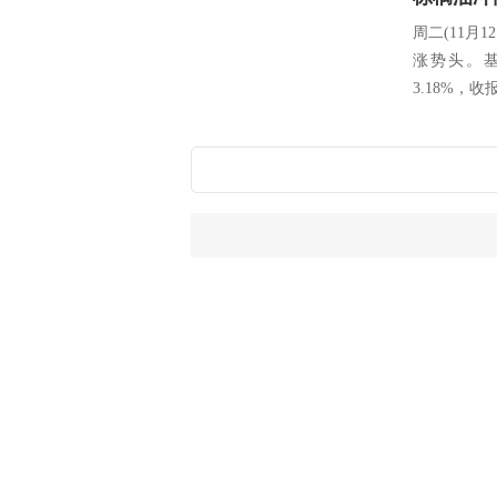
周二(11
涨势头。基
3.18%，收报