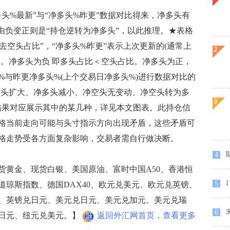
%最新”与“净多头%昨更”数据对比得来，净多头有
由负变正则是“持仓逆转为净多头”，以此推理。★表格
去空头占比”，“净多头%昨更”表示上次更新的(通常上
比。净多头为负 即多头占比＜空头占比。净多头为正，
与昨更净多头%(上个交易日净多头%)进行数据对比的
净多头扩大、净多头减小、净空头无变动、净空头转为多
比结果对应展示其中的某几种，详见本文图表。此持仓信
格当前走向可能与头寸指示方向出现矛盾，这些矛盾可
格走势受各方面复杂影响，交易者需自行做决断。
期
4
黄金、现货白银、美国原油、富时中国A50、香港恒
5
、道琼斯指数、德国DAX40、欧元兑美元、欧元兑英镑、
、英镑兑日元、美元兑日元、美元兑加元、美元兑瑞
6
日元、纽元兑美元。】
返回外汇网首页，查看更多