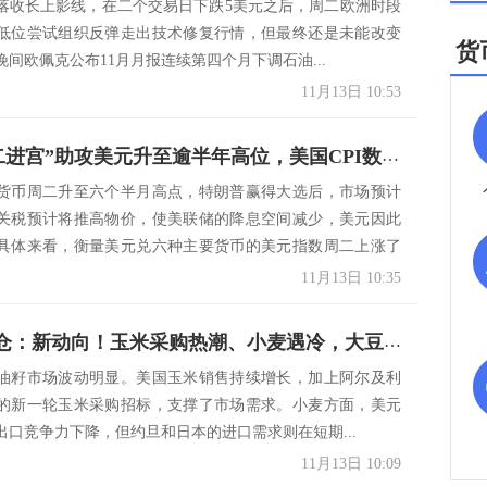
落收长上影线，在二个交易日下跌5美元之后，周二欧洲时段
低位尝试组织反弹走出技术修复行情，但最终还是未能改变
货
间欧佩克公布11月月报连续第四个月下调石油...
11月13日 10:53
特朗普“二进宫”助攻美元升至逾半年高位，美国CPI数据今日重磅来袭！
货币周二升至六个半月高点，特朗普赢得大选后，市场预计
关税预计将推高物价，使美联储的降息空间减少，美元因此
具体来看，衡量美元兑六种主要货币的美元指数周二上涨了
.
11月13日 10:35
CBOT持仓：新动向！玉米采购热潮、小麦遇冷，大豆还能否突破重围？
油籽市场波动明显。美国玉米销售持续增长，加上阿尔及利
的新一轮玉米采购招标，支撑了市场需求。小麦方面，美元
出口竞争力下降，但约旦和日本的进口需求则在短期...
11月13日 10:09