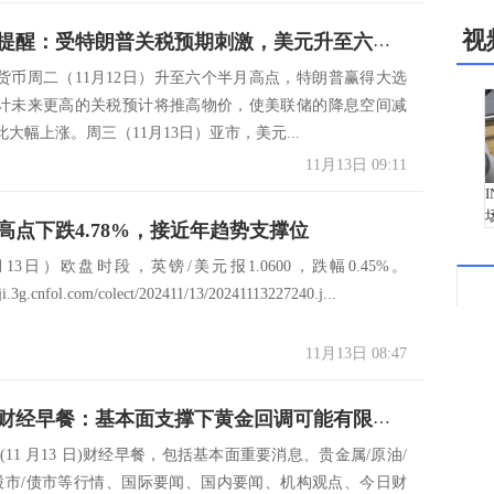
视
外汇交易提醒：受特朗普关税预期刺激，美元升至六个半月高点
货币周二（11月12日）升至六个半月高点，特朗普赢得大选
计未来更高的关税预计将推高物价，使美联储的降息空间减
大幅上涨。周三（11月13日）亚市，美元...
11月13日 09:11
高点下跌4.78%，接近年趋势支撑位
13日）欧盘时段，英镑/美元报1.0600，跌幅0.45%。
iji.3g.cnfol.com/colect/202411/13/20241113227240.j...
11月13日 08:47
11月13日财经早餐：基本面支撑下黄金回调可能有限，以防长称不会在黎巴嫩停火
(11 月13 日)财经早餐，包括基本面重要消息、贵金属/原油/
/股市/债市等行情、国际要闻、国内要闻、机构观点、今日财