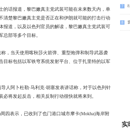
7
的话报道，黎巴嫩真主党武装可能在未来数天内，单
不清楚黎巴嫩真主党是否正在和伊朗就可能的打击行动
8
体报道，以及以色列官员的解读，黎巴嫩真主党武装可
军总部等多个目标。
称，当天使用喀秋莎火箭弹、重型炮弹和制导武器袭
击目标包括以军铁穹系统发射平台、位于扎里特的以军
人阿卜杜勒·马利克·胡塞发表讲话称，对于以色列针
装必将发起反击，相关反制行动很快就将来到。
四表示，已收到了也门港口城市摩卡(Mokha)海岸附
实