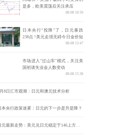
是多，欧美震荡后关注承压
08-08 10:59
日本央行“投降”了，日元暴跌
238点 !美元走强无碍今日金价短
08-08 13:47
线拉升突破2390美元！
市场进入“过山车”模式，关注美
国初请失业金人数变动
08-08 15:38
8月8日汇市观潮：日元和澳元技术分析
日本央行政策迷雾：日元的下一步是升是降？
元最新走势：美元兑日元稳定于146上方，日本加息押注回落