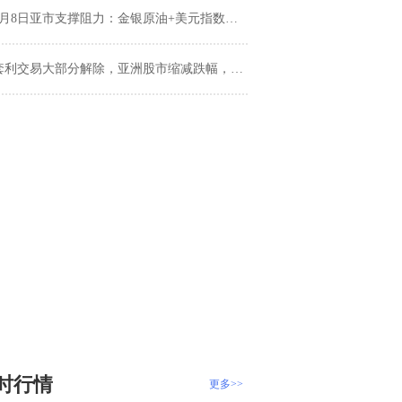
8月8日亚市支撑阻力：金银原油+美元指数等六大货币对
套利交易大部分解除，亚洲股市缩减跌幅，警惕伊朗“报复”行动
时行情
更多>>