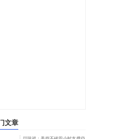
门文章
闫瑞祥：美指不破四小时支撑仍