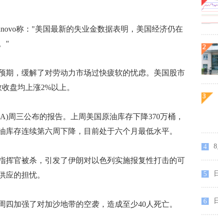
Staunovo称："美国最新的失业金数据表明，美国经济仍在
。"
期，缓解了对劳动力市场过快疲软的忧虑。美国股市
数收盘均上涨2%以上。
)周三公布的报告。上周美国原油库存下降370万桶，
油库存连续第六周下降，目前处于六个月最低水平。
4
挥官被杀，引发了伊朗对以色列实施报复性打击的可
5
供应的担忧。
日
6
四加强了对加沙地带的空袭，造成至少40人死亡。