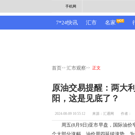
手机网
7*24快讯
汇市
名家
首页
汇市观察
>>
>>
正文
原油交易提醒：两大
阳，这是见底了？
2024-08-09 10:55:12
来源：汇通网
作者：
周五(8月9日)亚市早盘，国际油价窄
个大部分涨幅。油价周四延续涨势，为