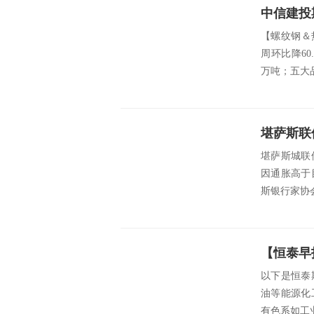
【螺纹钢＆热
周环比降60
万吨；五大品
堪萨斯联
堪萨斯城联储
因通胀高于
斯银行家协
【恒泰早
以下是恒泰
油等能源化
有色系如工业硅碳