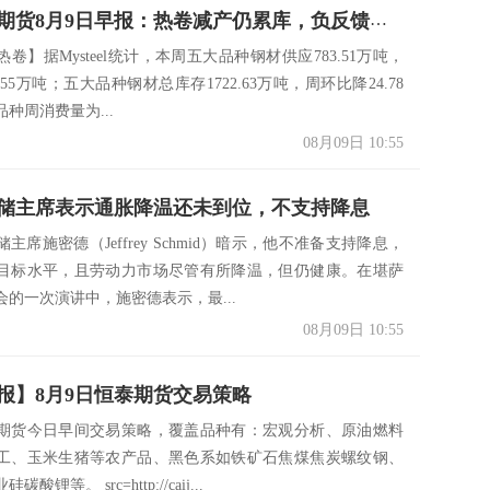
中信建投期货8月9日早报：热卷减产仍累库，负反馈还未结束
卷】据Mysteel统计，本周五大品种钢材供应783.51万吨，
.55万吨；五大品种钢材总库存1722.63万吨，周环比降24.78
种周消费量为...
08月09日 10:55
储主席表示通胀降温还未到位，不支持降息
主席施密德（Jeffrey Schmid）暗示，他不准备支持降息，
目标水平，且劳动力市场尽管有所降温，但仍健康。在堪萨
会的一次演讲中，施密德表示，最...
08月09日 10:55
报】8月9日恒泰期货交易策略
期货今日早间交易策略，覆盖品种有：宏观分析、原油燃料
工、玉米生猪等农产品、黑色系如铁矿石焦煤焦炭螺纹钢、
酸锂等。 src=http://caij...