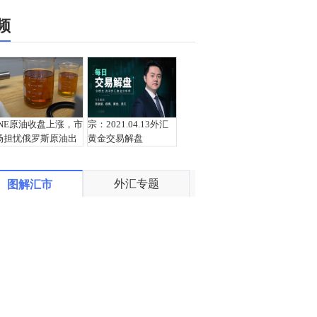
频
INE原油收盘上涨，市
宗：2021.04.13外汇
场担忧俄罗斯原油出
黄金交易解盘
口受阻
外汇专题
图解汇市
盛文兵：通胀预期再
栾雪：4月13日黄金外
度升温 且看美联储如
汇上证解盘
何应对