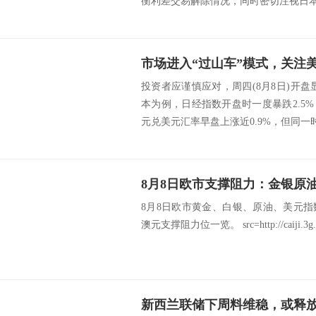
衡利差交易解除情况，同时密切注视日本央
市场进入“过山车”模式，关注
投资者应谨慎应对，周四(8月8日)开
本为例，日经指数开盘时一度暴跌2.5
元兑美元汇率早盘上涨近0.9%，但同一时期
8月8日欧市支撑阻力：金银原
8月8日欧市黄金、白银、原油、美元
澳元支撑阻力位一览。 src=http://caiji.3g.cnfo
新西兰联储下周料维稳，或释