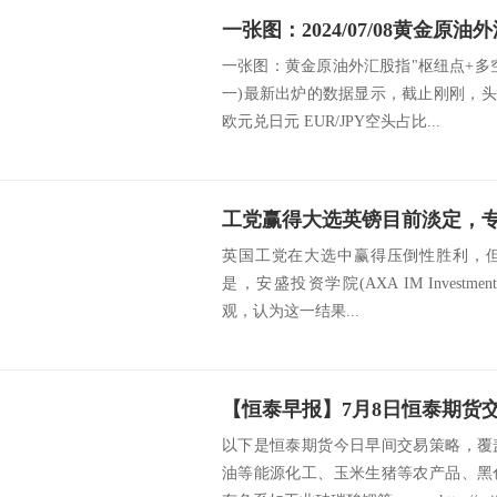
一张图：黄金原油外汇股指"枢纽点+多空占比
一)最新出炉的数据显示，截止刚刚，头
欧元兑日元 EUR/JPY空头占比...
工党赢得大选英镑目前淡定，
英国工党在大选中赢得压倒性胜利，
是，安盛投资学院(AXA IM Investment I
观，认为这一结果...
【恒泰早报】7月8日恒泰期货
以下是恒泰期货今日早间交易策略，覆
油等能源化工、玉米生猪等农产品、黑