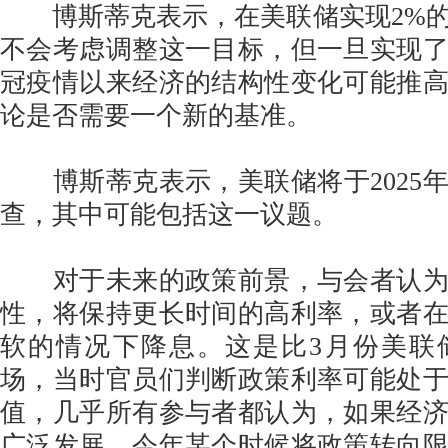
博斯蒂克表示，在美联储实现2%的
不会考虑调整这一目标，但一旦实现
冠疫情以来经济的结构性变化可能推
论是否需要一个新的基准。
博斯蒂克表示，美联储将于2025
查，其中可能包括这一议题。
对于未来的政策前景，与会者认为
性，将保持更长时间的高利率，或者
软的情况下降息。这是比3月份美联
场，当时官员们判断政策利率可能处
值，几乎所有参与者都认为，如果经
广泛发展，今年某个时候将政策转向