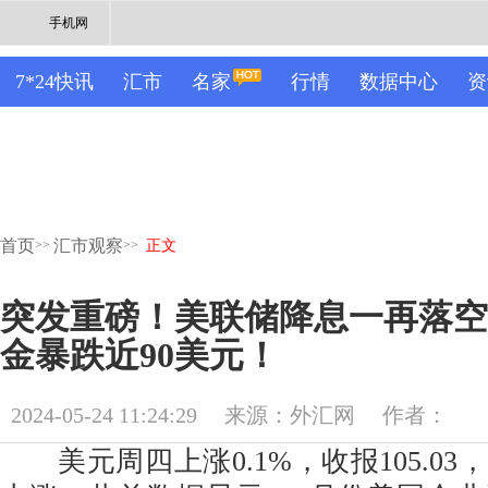
手机网
7*24快讯
汇市
名家
行情
数据中心
资
首页
汇市观察
>>
>>
正文
突发重磅！美联储降息一再落空
金暴跌近90美元！
2024-05-24 11:24:29
来源：外汇网
作者：
美元周四上涨0.1%，收报105.03