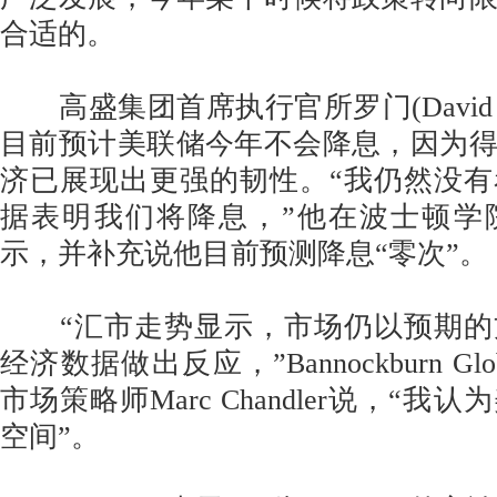
合适的。
高盛集团首席执行官所罗门(David So
目前预计美联储今年不会降息，因为
济已展现出更强的韧性。“我仍然没
据表明我们将降息，”他在波士顿学
示，并补充说他目前预测降息“零次”。
“汇市走势显示，市场仍以预期的
经济数据做出反应，”Bannockburn Globa
市场策略师Marc Chandler说，“
空间”。