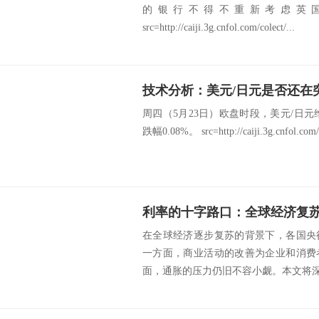
的银行不得不重新考虑英
src=http://caiji.3g.cnfol.com/colect/...
技术分析：美元/日元是否还在
周四（5月23日）欧盘时段，美元/日元维
跌幅0.08%。 src=http://caiji.3g.cnfol.com/c
在全球经济逐步复苏的背景下，各国央
一方面，商业活动的改善为企业和消费
面，通胀的压力仍旧不容小觑。本文将深入