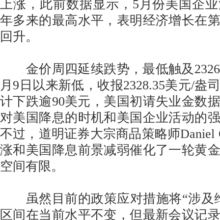
上涨，此前数据显示，5月份美国企
年多来的最高水平，表明经济增长在
回升。
金价周四延续跌势，最低触及2326.9
月9日以来新低，收报2328.35美元/
计下跌逾90美元，美国初请失业金数
对美国降息的时机和美国企业活动的
不过，道明证券大宗商品策略师Daniel 
涨和美国降息前景减弱催化了一轮黄
空间有限。
虽然目前的政策应对措施将“涉及维
区间在当前水平不变，但最新会议记