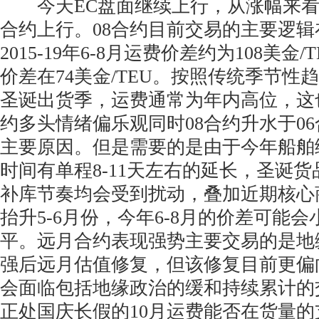
今天EC盘面继续上行，从涨幅来看主
合约上行。08合约目前交易的主要逻
2015-19年6-8月运费价差约为108美金/T
价差在74美金/TEU。按照传统季节性
圣诞出货季，运费通常为年内高位，这
约多头情绪偏乐观同时08合约升水于06合约
主要原因。但是需要的是由于今年船舶
时间有单程8-11天左右的延长，圣诞
补库节奏均会受到扰动，叠加近期核心
抬升5-6月份，今年6-8月的价差可能
平。远月合约表现强势主要交易的是地
强后远月估值修复，但该修复目前更偏
会面临包括地缘政治的缓和持续累计的
正处国庆长假的10月运费能否在货量