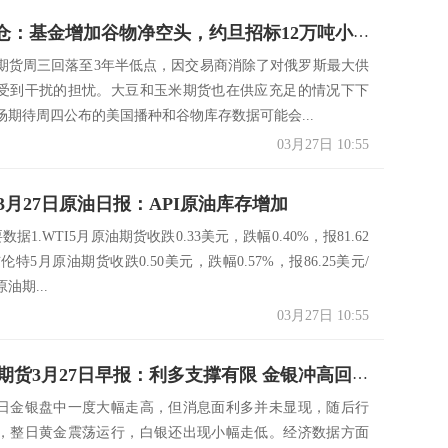
CBOT持仓：基金增加谷物净空头，约旦招标12万吨小麦
期货周三回落至3年半低点，因交易商消除了对俄罗斯最大供
受到干扰的担忧。大豆和玉米期货也在供应充足的情况下下
场期待周四公布的美国播种和谷物库存数据可能会...
03月27日 10:55
3月27日原油日报：API原油库存增加
据1.WTI5月原油期货收跌0.33美元，跌幅0.40%，报81.62
伦特5月原油期货收跌0.50美元，跌幅0.57%，报86.25美元/
油期...
03月27日 10:55
中信建投期货3月27日早报：利多支撑有限 金银冲高回落
日金银盘中一度大幅走高，但消息面利多并未显现，随后行
，整日黄金震荡运行，白银还出现小幅走低。经济数据方面