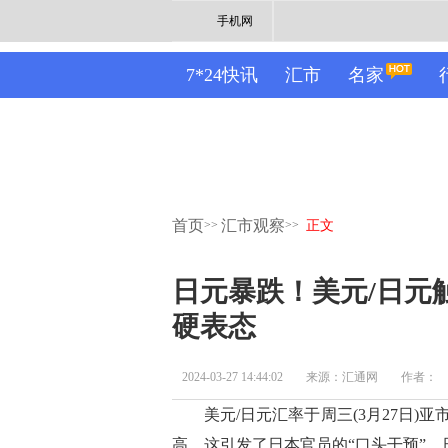
手机网
7*24快讯
汇市
名家
首页
汇市观察
>>
>>
正文
日元暴跌！美元/日元
硬表态
2024-03-27 14:44:02
来源：汇通网
作者：
美元/日元汇率于周三(3月27日)亚市
高。这引发了日本官员的“口头干预”