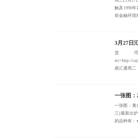
周三(3月2
触及199
前金融环境将
3月27
货
src=http://
易汇通周二（3
一张图：黄金
三)最新出
的品种有：★ 