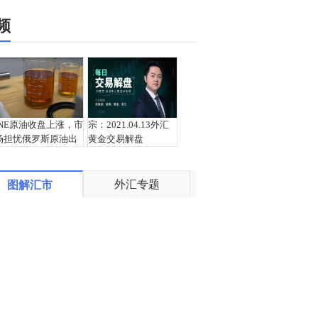
频
INE原油收盘上涨，市
宗：2021.04.13外汇
场担忧俄罗斯原油出
黄金交易解盘
口受阻
外汇专题
图解汇市
盛文兵：通胀预期再
栾雪：4月13日黄金外
度升温 且看美联储如
汇上证解盘
何应对