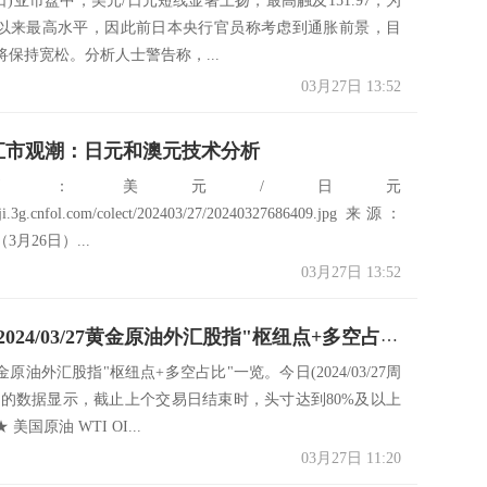
7日)亚市盘中，美元/日元短线显著上扬，最高触及151.97，为
0年以来最高水平，因此前日本央行官员称考虑到通胀前景，目
保持宽松。分析人士警告称，...
03月27日 13:52
日汇市观潮：日元和澳元技术分析
币：美元/日元
caiji.3g.cnfol.com/colect/202403/27/20240327686409.jpg 来源：
月26日）...
03月27日 13:52
一张图：2024/03/27黄金原油外汇股指"枢纽点+多空占比"一览
原油外汇股指"枢纽点+多空占比"一览。今日(2024/03/27周
炉的数据显示，截止上个交易日结束时，头寸达到80%及以上
美国原油 WTI OI...
03月27日 11:20