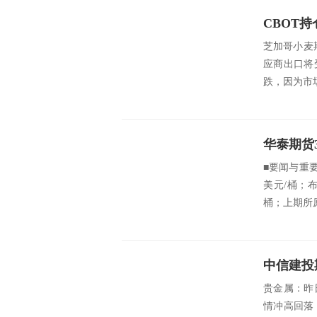
芝加哥小麦
应商出口将
跌，因为市
华泰期货
■要闻与重要数
美元/桶；布
桶；上期所原
贵金属：昨
情冲高回落