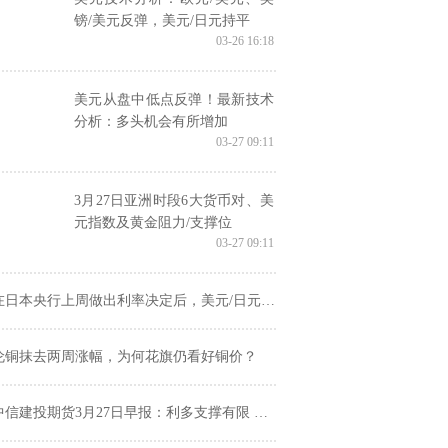
镑/美元反弹，美元/日元持平
03-26 16:18
美元从盘中低点反弹！最新技术
分析：多头机会有所增加
03-27 09:11
3月27日亚洲时段6大货币对、美
元指数及黄金阻力/支撑位
03-27 09:11
日本央行上周做出利率决定后，美元/日元飙升至数十年来的高点
伦铜抹去两周涨幅，为何花旗仍看好铜价？
中信建投期货3月27日早报：利多支撑有限 金银冲高回落