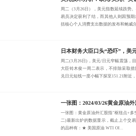
周二（3月26日），美元指数延续跌势
易员决定获利了结，而其他人则因预期
括核心个人消费支出数据的发布和鲍威尔的
日本财务大臣口头“恐吓”，美
周二(3月26日)，美元/日元窄幅震荡，目
大臣铃木俊一周二表示，不排除采取措
兑日元短线一度小幅下探至151.21附近，.
一张图：黄金原油外汇股指"枢纽点+多空占比
二)最新出炉的数据显示，截止上个交易
的品种有：★ 美国原油 WTI OI...