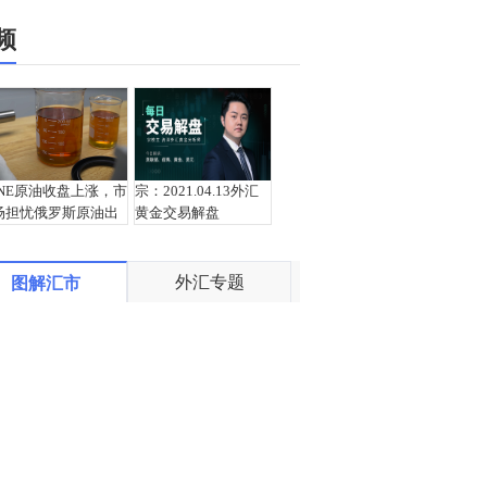
频
INE原油收盘上涨，市
宗：2021.04.13外汇
场担忧俄罗斯原油出
黄金交易解盘
口受阻
外汇专题
图解汇市
盛文兵：通胀预期再
栾雪：4月13日黄金外
度升温 且看美联储如
汇上证解盘
何应对