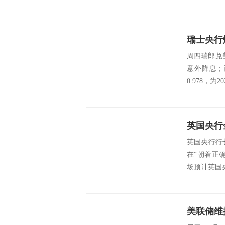
周四瑞郎兑
意外降息；
0.978，为
英国央行行
在“朝着正
场预计英国央