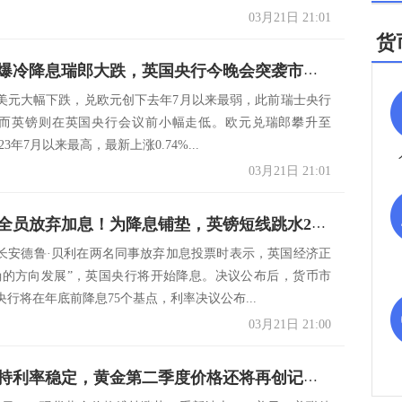
03月21日 21:01
货
瑞士央行爆冷降息瑞郎大跌，英国央行今晚会突袭市场吗？
美元大幅下跌，兑欧元创下去年7月以来最弱，此前瑞士央行
而英镑则在英国央行会议前小幅走低。欧元兑瑞郎攀升至
2023年7月以来最高，最新上涨0.74%...
03月21日 21:01
英国央行全员放弃加息！为降息铺垫，英镑短线跳水20点后反弹
长安德鲁·贝利在两名同事放弃加息投票时表示，英国经济正
确的方向发展”，英国央行将开始降息。决议公布后，货币市
行将在年底前降息75个基点，利率决议公布...
03月21日 21:00
美联储维持利率稳定，黄金第二季度价格还将再创记录？