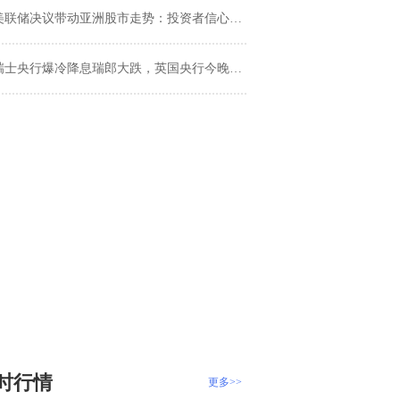
美联储决议带动亚洲股市走势：投资者信心回升
瑞士央行爆冷降息瑞郎大跌，英国央行今晚会突袭市场吗？
时行情
更多>>