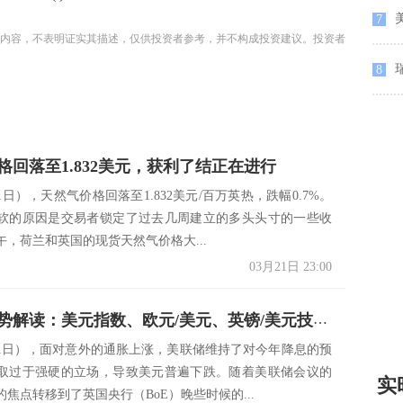
7
内容，不表明证实其描述，仅供投资者参考，并不构成投资建议。投资者
8
格回落至1.832美元，获利了结正在进行
1日），天然气价格回落至1.832美元/百万英热，跌幅0.7%。
软的原因是交易者锁定了过去几周建立的多头头寸的一些收
午，荷兰和英国的现货天然气价格大...
03月21日 23:00
货币对走势解读：美元指数、欧元/美元、英镑/美元技术分析
21日），面对意外的通胀上涨，美联储维持了对今年降息的预
取过于强硬的立场，导致美元普遍下跌。随着美联储会议的
实
焦点转移到了英国央行（BoE）晚些时候的...