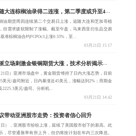
马棕油跟随大连棕榈油录得二连涨，第二季度或升至4859
榈油期货周四连续第二个交易日上涨，追随大连和芝加哥植
，但需求疲软限制了涨幅。截至午盘，马来西亚衍生品交易
准棕榈油合约FCPOc3上涨0.33%，至...
03月21日 15:17
美联储鸽派立场刺激金银铜期货大涨，技术分析揭示后市走势
月21日）亚洲市场盘中，黄金期货维持了日内大涨态势，目前
05美元/盎司附近，日内暴涨近45美元，涨幅达到2%；而期金
225.3美元/盎司。分析机...
03月21日 14:42
议带动亚洲股市走势：投资者信心回升
21日），亚洲股市纷纷上涨，延续了美国股市创下的新高。此
示，尽管通胀率有所上升，但仍将按计划在年内三次降息。