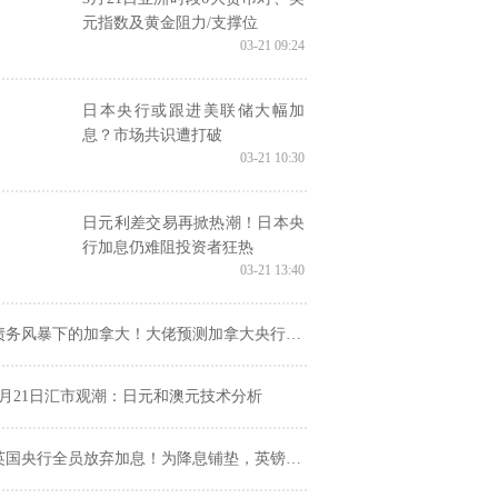
元指数及黄金阻力/支撑位
03-21 09:24
日本央行或跟进美联储大幅加
息？市场共识遭打破
03-21 10:30
日元利差交易再掀热潮！日本央
行加息仍难阻投资者狂热
03-21 13:40
债务风暴下的加拿大！大佬预测加拿大央行将加速降息
3月21日汇市观潮：日元和澳元技术分析
英国央行全员放弃加息！为降息铺垫，英镑短线跳水20点后反弹