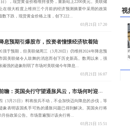
21日），现货黄金价格维持涨势，重新站上2200美元。美联储
上在很大程度上维持三个月前的经济预测摘要中采用的政策
视
数下跌，现货黄金价格上涨，创下222...
03月21日 17:20
降息预期引爆股市，投资者憧憬经济软着陆
长强于预期，但美联储周三（3月20日）仍维持2024年降息预
市因美联储令人鼓舞的消息而创下历史新高。数周以来，强
胀顽强的迹象削弱了市场对美联储今年降息...
03月21日 16:07
利率决议前瞻：英国央行守望通胀风云，市场何时迎来转机？
四（3月21日）料将按兵不动，不会加快迈向降息的步伐，等
迹象表明该国炙手可热的通胀问题已得到解决。英国央行将
发布3月份政策公告。市场普遍预计该央行将...
03月21日 15:51