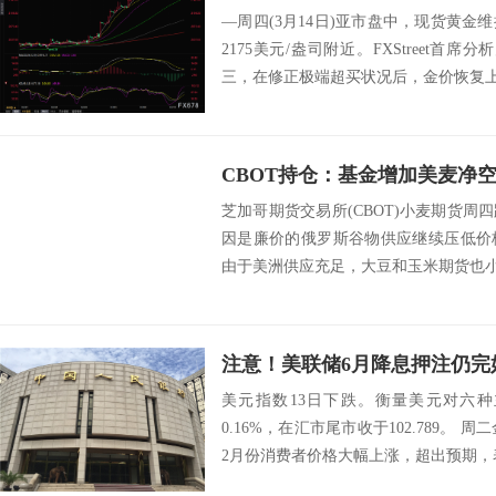
—周四(3月14日)亚市盘中，现货黄
2175美元/盎司附近。FXStreet首席分析师V
三，在修正极端超买状况后，金价恢复上涨
芝加哥期货交易所(CBOT)小麦期货周四
因是廉价的俄罗斯谷物供应继续压低价
由于美洲供应充足，大豆和玉米期货也小幅
美元指数13日下跌。衡量美元对六
0.16%，在汇市尾市收于102.789。 
2月份消费者价格大幅上涨，超出预期，表