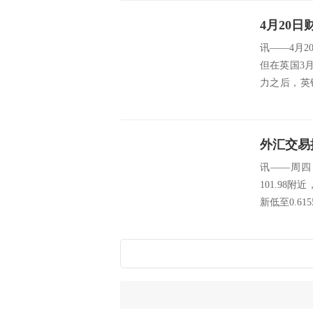
讯——4月
但在英国3
力之后，英
益...
讯——周四
101.98
新低至0.6