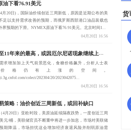
原油下看76.91美元
货
(4月20日)，国际油价续创近三周新低，原因是近期公布的美
不足以支持需求改善的预期，而俄罗斯西部港口油品装载也
界预期的下滑。NYMEX原油下看76.91美元。北京时间1...
04月20日 16:56
糖价飙升至11年来的最高，或因厄尔尼诺现象继续上涨！
需求增加加上天气前景恶化，食糖价格飙升，分析人士表
价格仍有上涨的空间。
iji.3g.cnfol.com/colect/202304/20/2023042075...
04月20日 16:56
易策略：油价创近三周新低，或回补缺口
（4月20日）亚欧时段，美原油延续隔夜跌势，一度创近三周
.88美元/桶，美联储官员不断重申将进一步加息，市场对美联储
预期降温，市场担忧这会增加经济衰退风险并削弱原油需