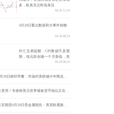
多，欧美关注昨高承压
04-20 11:54
4月20日重点数据和大事件前瞻
04-20 08:24
外汇交易提醒：CPI数据不及预
期，纽元跌创逾一个月新低，美
04-20 08:24
元欲顶破21日均线阻力
月20日财经早餐：市场对美联储今年降息持怀疑态度，金价触及至两周低点
大变局！专家称美元世界储备货币地位正在遭受惊人的崩溃
安期货4月20日贵金属报告：美英欧通胀压力仍存，贵金属近月合约或承压运行