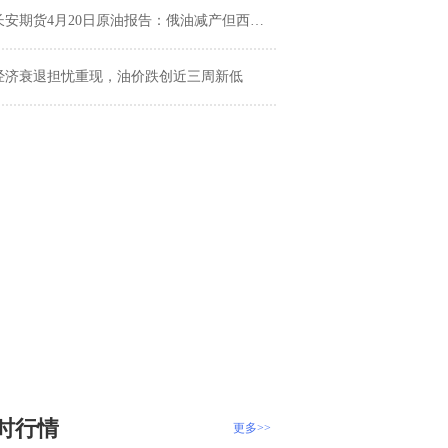
安期货4月20日原油报告：俄油减产但西岸大量出口，携手美国加息预期压制油价
经济衰退担忧重现，油价跌创近三周新低
时行情
更多>>