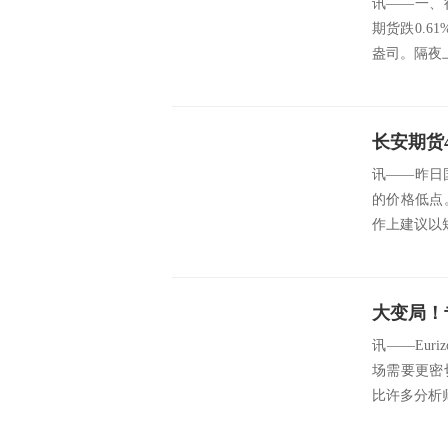
讯——一、
期货跌0.61
盎司。隔夜上
讯——昨日
的价格低点
作上建议以短差
讯——Euriz
场需要更密
比许多分析