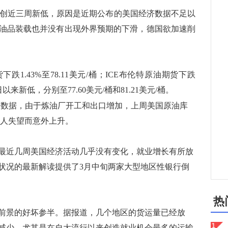
续创近三周新低，原因是近期公布的美国经济数据不足以
油品装载也并没有出现外界预期的下滑，德国欲加速削
跌1.43%至78.11美元/桶；ICE布伦特原油期货下跌
1日以来新低，分别至77.60美元/桶和81.21美元/桶。
布的数据，由于炼油厂开工和出口增加，上周美国原油库
令人失望而意外上升。
近几周美国经济活动几乎没有变化，就业增长有所放
状况的最新解读提供了3月中旬两家大型地区性银行倒
热
景的好坏参半。据报道，几个地区的货运量已经放
减少，尤其是在自大流行以来创造就业机会最多的运输