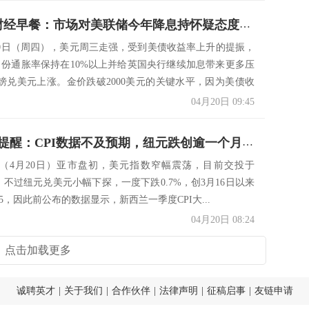
4月20日财经早餐：市场对美联储今年降息持怀疑态度，金价触及至两周低点
20日（周四），美元周三走强，受到美债收益率上升的提振，
月份通胀率保持在10%以上并给英国央行继续加息带来更多压
镑兑美元上涨。金价跌破2000美元的关键水平，因为美债收
04月20日 09:45
外汇交易提醒：CPI数据不及预期，纽元跌创逾一个月新低，美元欲顶破21日均线阻力
（4月20日）亚市盘初，美元指数窄幅震荡，目前交投于
附近，不过纽元兑美元小幅下探，一度下跌0.7%，创3月16日以来
155，因此前公布的数据显示，新西兰一季度CPI大...
04月20日 08:24
点击加载更多
诚聘英才
|
关于我们
|
合作伙伴
|
法律声明
|
征稿启事
|
友链申请