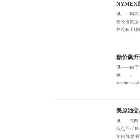
NYMEX
讯——周四
国经济数据
并没有出现外
讯——由于
示，
src=http://ca
美原油交
讯——周四
低点至77
年内降息的