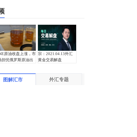
频
INE原油收盘上涨，市
宗：2021.04.13外汇
场担忧俄罗斯原油出
黄金交易解盘
口受阻
外汇专题
图解汇市
盛文兵：通胀预期再
栾雪：4月13日黄金外
度升温 且看美联储如
汇上证解盘
何应对