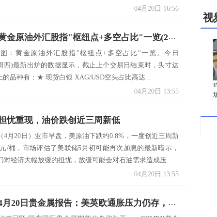
04月20日 16:56
视
一张图：黄金原油外汇股指"枢纽点+多空占比"一览(2023/04/20周四)
图：黄金原油外汇股指"枢纽点+多空占比"一览。今日
04/20周四)最新出炉的数据显示，截止上个交易日结束时，头寸达
上的品种有：★ 现货白银 XAG/USD空头占比高达...
04月20日 13:55
担忧重现，油价跌创近三周新低
（4月20日）亚市早盘，美原油下跌约0.8%，一度创近三周新
28美元/桶，市场评估了美联储5月初可能再次加息的最新暗示，
们对经济大幅放缓的担忧，放缓可能会对石油需求造成压...
04月20日 13:55
长安期货4月20日贵金属报告：美英欧通胀压力仍存，贵金属近月合约或承压运行