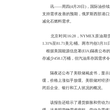
讯——周四(4月20日)，国际油价
支持需求改善的预期，俄罗斯西部港口
减化石燃料需求。
北京时间16:28，NYMEX原油期货下
1.31%至81.71美元/桶。两市均创3月3
根据美国能源信息署(EIA)隔夜公
存减少458.1万桶，但汽油库存因需求
隔夜还公布了美联储褐皮书，显示最
缓，价格上涨似乎放缓。美联储对经济
闭后企业、银行和工人状况的概况。
该报告还暗示了通货膨胀和劳动力前
缓，这表明货物需求疲软，劳动力需求