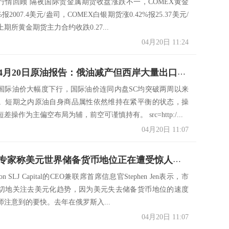
行情回顾 隔夜国际贵金属期货收盘涨跌不一，COMEX黄金
%报2007.4美元/盎司，COMEX白银期货涨0.42%报25.37美元/
期所黄金期货主力合约收跌0.27...
04月20日 11:24
长安期货4月20日原油报告：俄油减产但西岸大量出口，携手美国加息预期压制油价
国际油价大幅度下行，国际油价连同内盘SC均突破两周以来
。短期之内原油自身商品属性依然维持在紧平衡的状态，操
操作为主偏空布局为辅，前空可谨慎持有。 src=http:/...
04月20日 11:07
大变局！专家称美元世界储备货币地位正在遭受惊人的崩溃
on SLJ Capital的CEO兼联席首席信息官Stephen Jen表示，市
切地关注去美元化趋势，因为美元失去储备货币地位的速度
师注意到的要快。去年在俄罗斯入...
04月20日 11:07