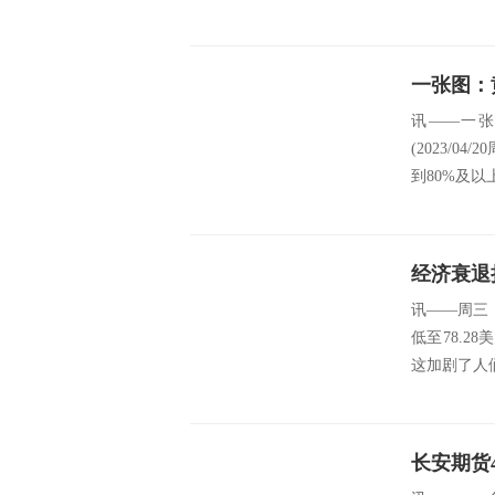
求，...
讯——一张
(2023/
到80%及以
经济衰退
讯——周三
低至78.
这加剧了人