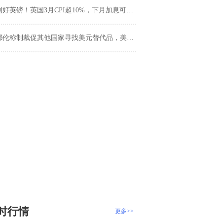
利好英镑！英国3月CPI超10%，下月加息可能性高达72%
耶伦称制裁促其他国家寻找美元替代品，美元霸权面临风险
时行情
更多>>