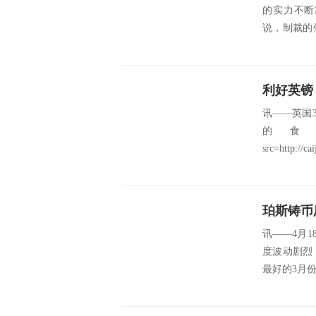
的实力不断
说，制裁的
罗斯等国家实
讯——英国
的食
src=http://ca
珀斯铸币
讯——4月18
度波动剧烈
最好的3月份和季