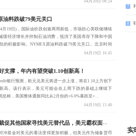
04月20日 08:24
7
X原油料跌破79美元关口
8
(4月19日)，国际油价跌创逾两周新低，市场担心美联储继续
减缓经济增长并抑制石油消费，抵消了美国库存下降和中国
劲的积极影响。NYMEX原油料跌破79美元关口。北京时间
04月19日 16:45
好支撑，年内有望突破1.10创新高！
Credit银行预测，欧元兑美元将进一步上涨，将在1.10上方创下
新高。该行表示，美元可能会在上周下跌的基础上继续下
息称，美国整体通胀同比从2月份的+6.0%暴跌至+...
04月19日 15:40
耶伦称制裁促其他国家寻找美元替代品，美元霸权面临风险
实
对冲基金对美元的看法变得更加积极，但美元作为储备货币