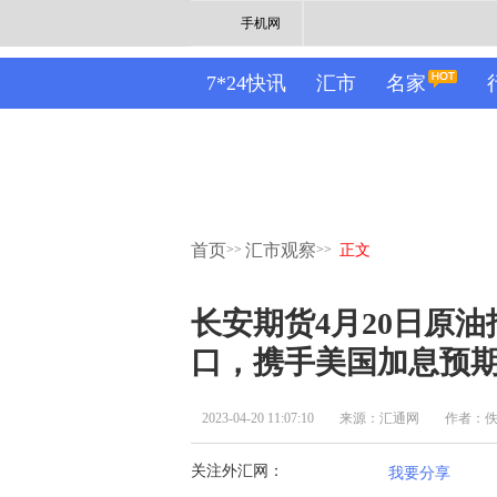
手机网
7*24快讯
汇市
名家
首页
汇市观察
>>
>>
正文
长安期货4月20日原
口，携手美国加息预
2023-04-20 11:07:10
来源：汇通网
作者：
关注外汇网：
我要分享