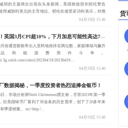
减弱的主题再次出现在头条新闻，美国财政部长耶伦警告
使用威胁到美元的主导地位。耶伦在接受采访时表示，对俄
货
施制...
04月19日 15:40
利好英镑！英国3月CPI超10%，下月加息可能性高达72%
3月份通货膨胀率出人意料地保持在两位数，家庭继续与飙升
品和能源费用作斗争。
iji.3g.cnfol.com/colect/202304/19/20230419...
04月19日 15:40
厂数据揭秘，一季度投资者热烈追捧金银币！
日，市场分析师Neils Christensen撰文称，尽管2023年第一季
，但美国铸币厂看到了对金条的历史需求，创下了20多年来
度销量。 src=http:/...
04月19日 15:40