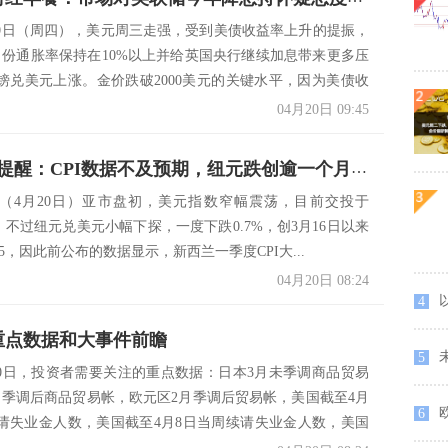
20日（周四），美元周三走强，受到美债收益率上升的提振，
月份通胀率保持在10%以上并给英国央行继续加息带来更多压
镑兑美元上涨。金价跌破2000美元的关键水平，因为美债收
04月20日 09:45
外汇交易提醒：CPI数据不及预期，纽元跌创逾一个月新低，美元欲顶破21日均线阻力
（4月20日）亚市盘初，美元指数窄幅震荡，目前交投于
附近，不过纽元兑美元小幅下探，一度下跌0.7%，创3月16日以来
155，因此前公布的数据显示，新西兰一季度CPI大...
04月20日 08:24
4
日重点数据和大事件前瞻
5
20日，投资者需要关注的重点数据：日本3月未季调商品贸易
月季调后商品贸易帐，欧元区2月季调后贸易帐，美国截至4月
6
初请失业金人数，美国截至4月8日当周续请失业金人数，美国