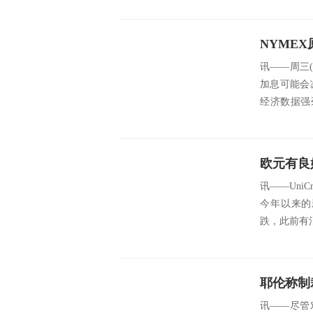
NYME
讯——周三
加息可能会
经济数据强
16...
欧元有良
讯——Uni
今年以来的
跌，此前有消
讯——尽管