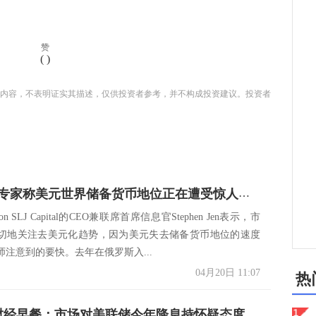
赞
(
)
内容，不表明证实其描述，仅供投资者参考，并不构成投资建议。投资者
大变局！专家称美元世界储备货币地位正在遭受惊人的崩溃
on SLJ Capital的CEO兼联席首席信息官Stephen Jen表示，市
切地关注去美元化趋势，因为美元失去储备货币地位的速度
师注意到的要快。去年在俄罗斯入...
04月20日 11:07
热
4月20日财经早餐：市场对美联储今年降息持怀疑态度，金价触及至两周低点