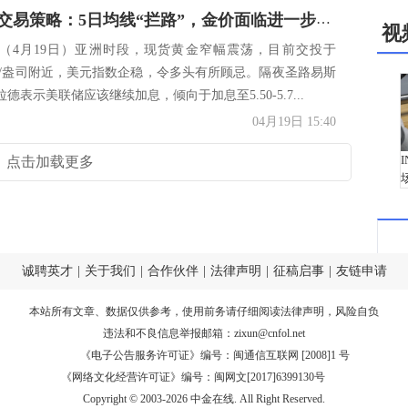
现货黄金交易策略：5日均线“拦路”，金价面临进一步下行风险
视
（4月19日）亚洲时段，现货黄金窄幅震荡，目前交投于
3美元/盎司附近，美元指数企稳，令多头有所顾忌。隔夜圣路易斯
德表示美联储应该继续加息，倾向于加息至5.50-5.7...
04月19日 15:40
点击加载更多
诚聘英才
|
关于我们
|
合作伙伴
|
法律声明
|
征稿启事
|
友链申请
本站所有文章、数据仅供参考，使用前务请仔细阅读
法律声明
，风险自负
违法和不良信息举报邮箱：
zixun@cnfol.net
《电子公告服务许可证》编号：闽通信互联网 [2008]1 号
《网络文化经营许可证》编号：闽网文[2017]6399130号
Copyright © 2003-2026 中金在线. All Right Reserved.