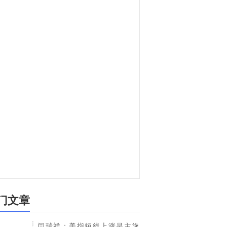
门文章
闫瑞祥：美指短线上涨是主旋