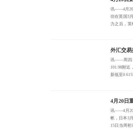
讯——4月
但在英国3
力之后，英
益...
讯——周四
101.98
新低至0.6
4月20
讯——4月
帐，日本3
15日当周
3...