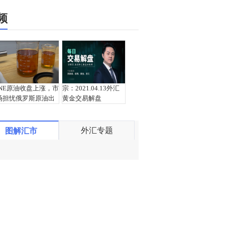
频
INE原油收盘上涨，市
宗：2021.04.13外汇
场担忧俄罗斯原油出
黄金交易解盘
口受阻
外汇专题
图解汇市
盛文兵：通胀预期再
栾雪：4月13日黄金外
度升温 且看美联储如
汇上证解盘
何应对