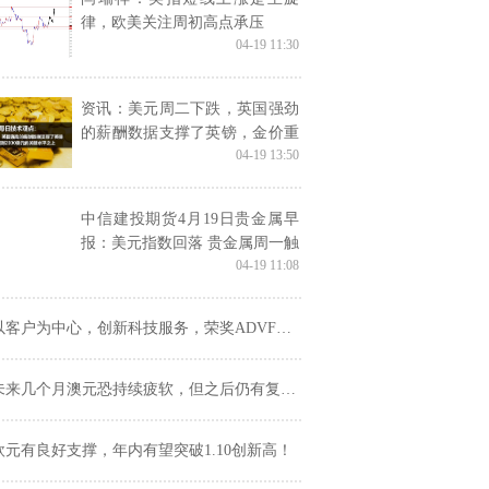
律，欧美关注周初高点承压
04-19 11:30
资讯：美元周二下跌，英国强劲
的薪酬数据支撑了英镑，金价重
04-19 13:50
新回到2000美元的关键水平之上
中信建投期货4月19日贵金属早
报：美元指数回落 贵金属周一触
04-19 11:08
底反弹
以客户为中心，创新科技服务，荣奖ADVFN国际金融奖
未来几个月澳元恐持续疲软，但之后仍有复苏希望！
欧元有良好支撑，年内有望突破1.10创新高！