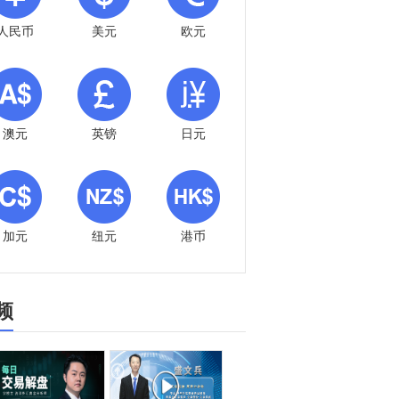
人民币
美元
欧元
澳元
英镑
日元
加元
纽元
港币
频