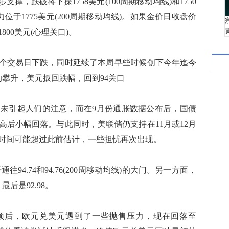
，跌破将下探1758美元(100周期移动均线)和1750
位于1775美元(200周期移动均线)。如果金价日收盘价
00美元(心理关口)。
交易日下跌，同时延续了本周早些时候创下今年迄今
率的攀升，美元扳回跌幅，回到94关口
引起人们的注意，而在9月份通胀数据公布后，国债
高后小幅回落。与此同时，美联储仍支持在11月或12月
时间可能超过此前估计，一些担忧再次出现。
94.74和94.76(200周移动均线)的大门。另一方面，
最后是92.98。
日顶后，欧元兑美元遇到了一些抛售压力，现在回落至