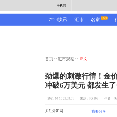
手机网
7*24快讯
汇市
名家
首页
汇市观察
>>
>>
正文
劲爆的刺激行情！金价暴
冲破6万美元 都发生
2021-10-15 23:03:01
来源：FX168
作者：佚
关注外汇网：
我要分享