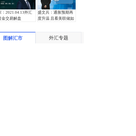
宗：2021.04.13外汇
盛文兵：通胀预期再
黄金交易解盘
度升温 且看美联储如
何应对
外汇专题
图解汇市
栾雪：4月13日黄金外
宗：2021.04.12外汇
汇上证解盘
黄金交易解盘
栾雪：4月12日黄金外
盛文兵：鲍威尔称不
汇上证解盘
必担忧短期的通胀 非
美品种获得支撑