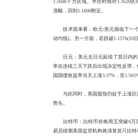
1.1600下方区域。早些时候对1.1
涨幅，回到1.1600附近。
技术面来看，欧元/美元面临下一个上升阻力1
动均线)。另一方面，若跌破1.1576(10
日元：美元兑日元延续了其日内的涨势
率在连续三天下跌后出现决定性反弹，
国国债收益率当天上涨3.37%，至1.565
与此同时，美国股指仍处于上涨区间
势头。
比特币：比特币价格周五突破6万美
易员猜测美国监管机构将清算首只比特