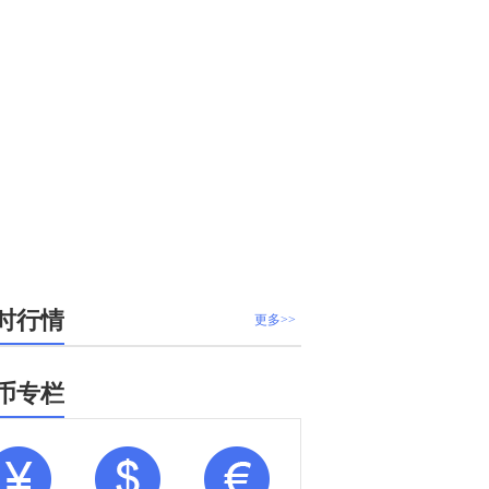
时行情
更多>>
币专栏