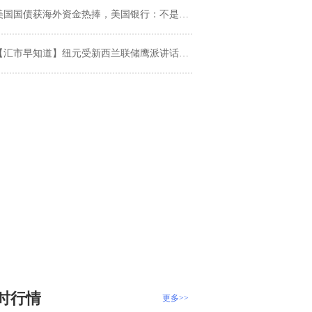
美国国债获海外资金热捧，美国银行：不是好兆头
汇市早知道】纽元受新西兰联储鹰派讲话推升、美元指数跌破93 纳指首次突破15000点大关
时行情
更多>>