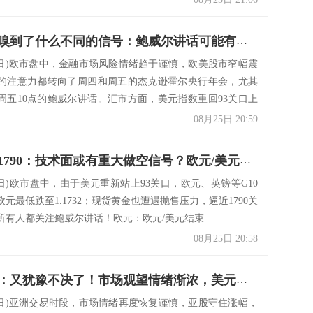
市场提前嗅到了什么不同的信号：鲍威尔讲话可能有意外？美元再度冲破93、黄金跌至1790……
25日)欧市盘中，金融市场风险情绪趋于谨慎，欧美股市窄幅震
的注意力都转向了周四和周五的杰克逊霍尔央行年会，尤其
周五10点的鲍威尔讲话。汇市方面，美元指数重回93关口上
08月25日 20:59
黄金跌至1790：技术面或有重大做空信号？欧元/美元、英镑/美元、美元/日元、美元指数、现货黄金技术走势前瞻
5日)欧市盘中，由于美元重新站上93关口，欧元、英镑等G10
元最低跌至1.1732；现货黄金也遭遇抛售压力，逼近1790关
有人都关注鲍威尔讲话！欧元：欧元/美元结束...
08月25日 20:58
决策分析：又犹豫不决了！市场观望情绪渐浓，美元坚挺重返93，黄金承压试探1790
25日)亚洲交易时段，市场情绪再度恢复谨慎，亚股守住涨幅，