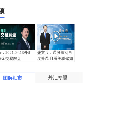
频
宗：2021.04.13外汇
盛文兵：通胀预期再
黄金交易解盘
度升温 且看美联储如
何应对
外汇专题
图解汇市
栾雪：4月13日黄金外
宗：2021.04.12外汇
汇上证解盘
黄金交易解盘