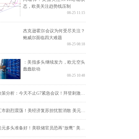
态，欧美关注趋势线压制
08-25 11:15
杰克逊霍尔会议为何受尽关注？
鲍威尔面临四大难题
08-25 08:18
：美指多头继续发力，欧元空头
蠢蠢欲动
08-25 10:48
策分析：今天不止G7紧急会议！拜登刺激法案也会有最新消息 美元跌破93只是修正性下跌？
市剧烈震荡！美经济复苏担忧暂消散 美元疲软再贬 英镑、欧元、澳元联手吹响反攻号角 人民币中间价上调77基点
元多头准备好！美联储官员恐再“放鹰” 美元指数、欧元、英镑、日元、澳元和人民币最新技术前景分析