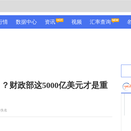
行情
数据中心
资讯
视频
汇率查询
？财政部这5000亿美元才是重
：佚名