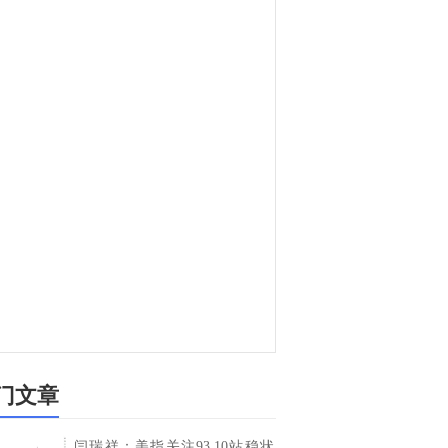
门文章
闫瑞祥：美指关注93.10站稳状