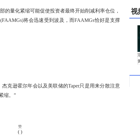
视
，财政部的量化紧缩可能促使投资者最终开始削减利率仓位，
AAMGs)将会迅速受到波及，而FAAMGs恰好是支撑
克逊霍尔年会以及美联储的Taper只是用来分散注意
紧缩。”
赞
(
)