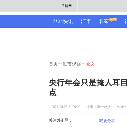
手机网
7*24快讯
汇市
名家
首页
汇市观察
>>
>>
正文
央行年会只是掩人耳目
点
2021-08-25 21:09:09
来源：金十数据
作者
关注外汇网：
我要分享