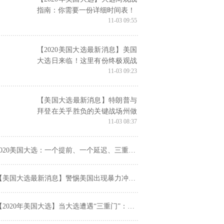
指南：你需要一份详细时间表！
11-03 09:55
【2020美国大选最新消息】美国
大选日来临！这里有份终极观战
11-03 09:23
指南……
【美国大选最新消息】特朗普与
拜登在关乎胜负的关键战场州做
11-03 08:37
最后一搏，新兴市场为拜登获胜
做好了准备，花旗则称更多人预
计特朗普将获胜
2020美国大选：一个提前、一个延迟、三重风险
美国大选最新消息】警惕美国出现暴力冲突事件，外汇市场又有爆炸性行情？
2020年美国大选】当大选遭遇“三重门”：新冠疫情、种族歧视、政治极化