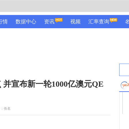
行情
数据中心
资讯
视频
汇率查询
 并宣布新一轮1000亿澳元QE
者：佚名