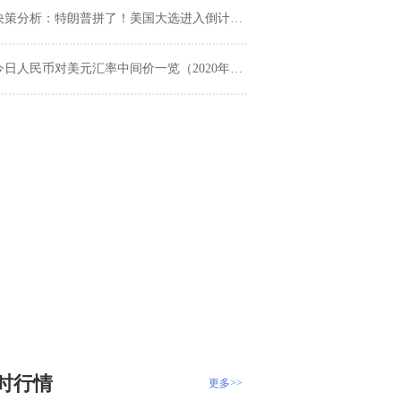
策分析：特朗普拼了！美国大选进入倒计时、小心“黑天鹅”事件
今日人民币对美元汇率中间价一览（2020年11月3日）
时行情
更多>>