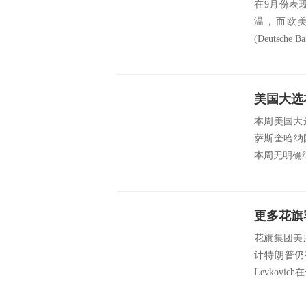
在9月份表
温，而欧
(Deutsche 
本周美国大
萨斯奎哈纳国际集
本周无明确结
更多花旗
花旗集团美股
计特朗普仍
Levkovi