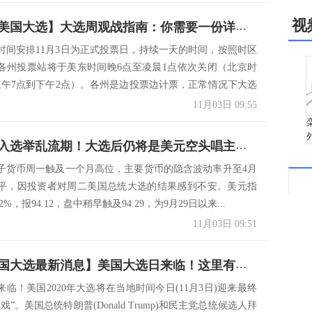
视
【2020年美国大选】大选周观战指南：你需要一份详细时间表！
时间安排11月3日为正式投票日，持续一天的时间，按照时区
各州投票站将于美东时间晚6点至凌晨1点依次关闭（北京时
日上午7点到下午2点）。各州是边投票边计票，正常情况下大选
11月03日 09:55
汇市或陷入选举乱流期！大选后仍将是美元空头唱主角？
子货币周一触及一个月高位，主要货币的隐含波动率升至4月
平，因投资者对周二美国总统大选的结果感到不安。美元指
2%，报94.12，盘中稍早触及94.29，为9月29日以来...
11月03日 09:51
【2020美国大选最新消息】美国大选日来临！这里有份终极观战指南……
临！美国2020年大选将在当地时间今日(11月3日)迎来最终
戏”。美国总统特朗普(Donald Trump)和民主党总统候选人拜