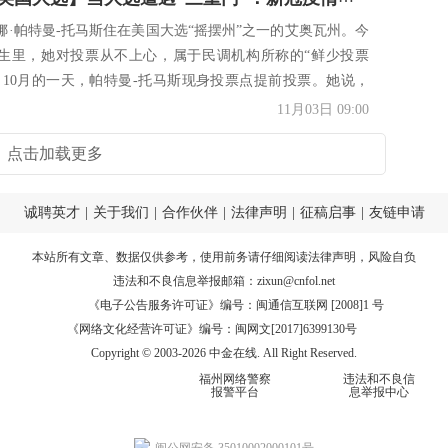
安娜·帕特曼-托马斯住在美国大选“摇摆州”之一的艾奥瓦州。今
生里，她对投票从不上心，属于民调机构所称的“鲜少投票
，10月的一天，帕特曼-托马斯现身投票点提前投票。她说，
11月03日 09:00
点击加载更多
诚聘英才
|
关于我们
|
合作伙伴
|
法律声明
|
征稿启事
|
友链申请
本站所有文章、数据仅供参考，使用前务请仔细阅读
法律声明
，风险自负
违法和不良信息举报邮箱：
zixun@cnfol.net
《电子公告服务许可证》编号：闽通信互联网 [2008]1 号
《网络文化经营许可证》编号：闽网文[2017]6399130号
Copyright © 2003-2026 中金在线. All Right Reserved.
福州网络警察
违法和不良信
报警平台
息举报中心