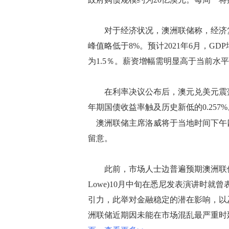
对于经济状况，澳洲联储称，经济复
峰值略低于8%。预计2021年6月，GDP
为1.5％。薪资增幅需明显高于当前水
在利率决议公布后，澳元兑美元震荡下
年期国债收益率触及历史新低的0.257%
澳洲联储主席洛威将于当地时间下午四
留意。
此前，市场人士边普遍预期澳洲联储今日
Lowe)10月中旬在悉尼发表演讲时
引力，此举对金融稳定的潜在影响，以
洲联储近期因未能在市场混乱最严重时