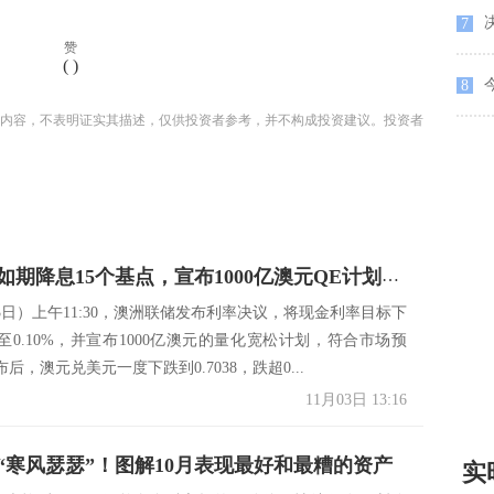
决
7
赞
(
)
8
内容，不表明证实其描述，仅供投资者参考，并不构成投资建议。投资者
澳洲联储如期降息15个基点，宣布1000亿澳元QE计划，澳元回吐周一涨幅，关注下午洛威讲话
3日）上午11:30，澳洲联储发布利率决议，将现金利率目标下
至0.10%，并宣布1000亿澳元的量化宽松计划，符合市场预
后，澳元兑美元一度下跌到0.7038，跌超0...
11月03日 13:16
“寒风瑟瑟”！图解10月表现最好和最糟的资产
实