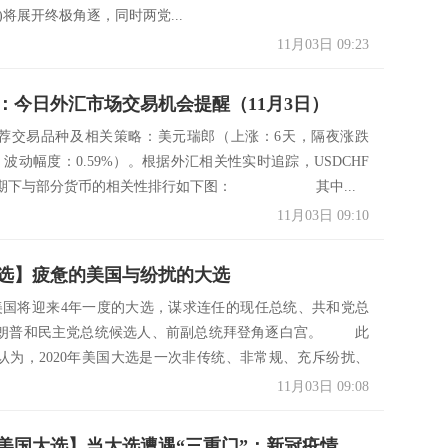
iden)将展开终极角逐，同时两党...
11月03日 09:23
：今日外汇市场交易机会提醒（11月3日）
交易品种及相关策略：美元瑞郎（上涨：6天，隔夜涨跌
%，波动幅度：0.59%）。根据外汇相关性实时追踪，USDCHF
周期下与部分货币的相关性排行如下图： 其中...
11月03日 09:10
选】疲惫的美国与纷扰的大选
，美国将迎来4年一度的大选，谋求连任的现任总统、共和党总
朗普和民主党总统候选人、前副总统拜登角逐白宫。 此
认为，2020年美国大选是一次非传统、非常规、充斥纷扰、
11月03日 09:08
【2020年美国大选】当大选遭遇“三重门”：新冠疫情、种族歧视、政治极化