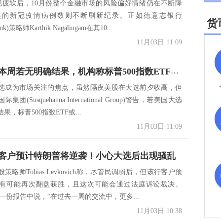
现疲软后，10月份整个金融市场的风险偏好情绪仍在不断降
美的新冠疫情病例数则不断刷新纪录。正如德意志银行
货
Bank)策略师Karthik Nagalingam在其10...
11月03日 11:09
美国大选本周若无明确结果，机构称标普500指数ETF或暴跌8%！
选成为市场关注的焦点，虽然隔夜美股在大选前夕收高，但
团(Susquehanna International Group)警告，若美国大选
果，标普500指数ETF或...
11月03日 11:09
客户预计特朗普将逆袭！小心大选后出现骚乱
策略师Tobias Levkovich称，尽管民调弱后，但该行客户预
有可能再次翻盘获胜，且这次可能会通过法庭诉讼裁决。
ch在一份报告中说，“在过去一周的交流中，更多...
11月03日 10:38