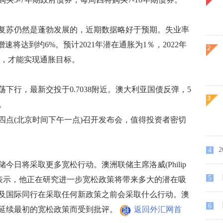
苏仍然是蓬勃发展的，近期数据略好于预期。失业率
增速将达到约6%。预计2021年潜在通胀为1％，2022年
平，才能实现通胀目标。
行，最新交投于0.7038附近。澳大利亚国债反弹，5
。
点(北京时间下午一点)召开发布会，值得投资者密切
4
将采取更多宽松行动。澳洲联储主席洛威(Philip
【
5
就曾表示，他正在研究进一步宽松政策将带来多大的潜在吸
及国际同行在采取任何新政策之前会采取什么行动。澳
【
6
延续最初的宽松政策而受到批评。
返回外汇网首