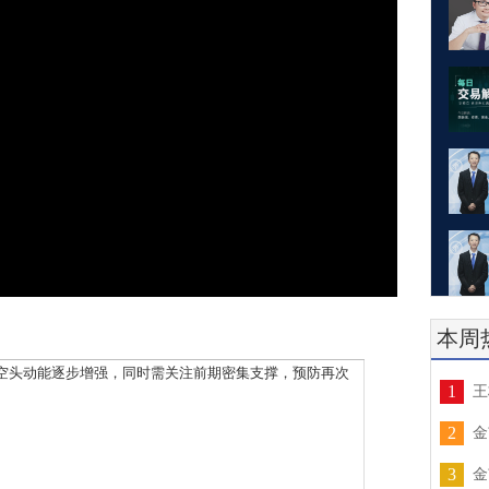
本周
头动能逐步增强，同时需关注前期密集支撑，预防再次
1
王
2
金
3
金