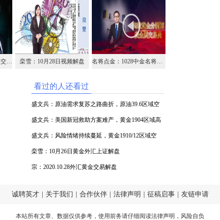
宗：2020.10.28外汇黄金交易解盘
栾雪：10月28日视频解盘
名将点金：1028中金名将在线视频直播黄金外汇原油
看过的人还看过
盛文兵：原油需求复苏之路曲折，原油39.6区域空
盛文兵：美国新冠救助方案难产，黄金1904区域高
空
盛文兵：风险情绪持续蔓延，黄金1910/12区域空
栾雪：10月26日黄金外汇上证解盘
宗：2020.10.28外汇黄金交易解盘
诚聘英才
|
关于我们
|
合作伙伴
|
法律声明
|
征稿启事
|
友链申请
本站所有文章、数据仅供参考，使用前务请仔细阅读
法律声明
，风险自负