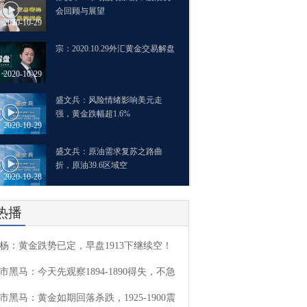
会回顾与展望
2020-10-29
宗：2020.10.29外汇黄金交易解盘
2020-10-29
盛文兵：风险情绪影响美元走
强，黄金跌幅超1.6%
2020-10-29
盛文兵：原油需求复苏之路曲
折，原油39.6区域空
2020-10-28
热播
杨：黄金跌势已定，早盘1913下继续空！
市黑马：今天先观察1894-1890得失，不急
市黑马：黄金如期回落杀跌，1925-1900震