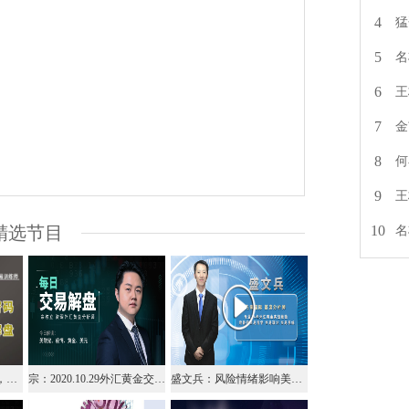
4
猛
5
名
6
王
7
金
8
何
9
王
10
精选节目
名
邵悦华：市场波动加剧，波段机会回顾与展望
宗：2020.10.29外汇黄金交易解盘
盛文兵：风险情绪影响美元走强，黄金跌幅超1.6%