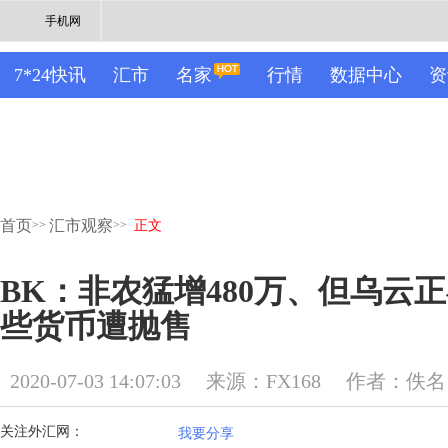
手机网
7*24快讯
汇市
名家
行情
数据中心
资
首页
汇市观察
>>
>>
正文
BK：非农猛增480万、但乌云
些货币遭抛售
2020-07-03 14:07:03
来源：FX168
作者：佚名
关注外汇网：
我要分享