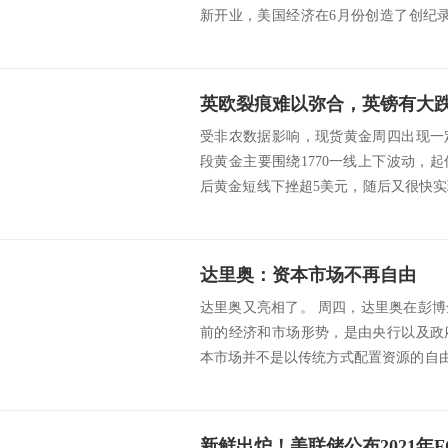
新开业，美国经济在6月份创造了创纪录
续第二月大...
英欧裂痕难以弥合，英镑有大
受非农数据影响，现货黄金周四出现一
段黄金主要围绕1770一线上下波动，
后黄金短线下挫超5美元，随后又很快
开盘前后...
达里奥：资本市场不再自由
达里奥又亮相了。 周四，达里奥在彭
前的经济和市场形势，是由央行以及政
本市场并不是以传统方式配置资源的自由
体系...
新鲜出炉！美联储公布2021年