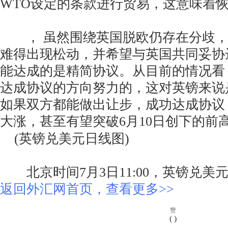
WTO设定的条款进行贸易，这意味着
， 虽然围绕英国脱欧仍存在分歧，
难得出现松动，并希望与英国共同妥协
能达成的是精简协议。从目前的情况看
达成协议的方向努力的，这对英镑来说
如果双方都能做出让步，成功达成协议
大涨，甚至有望突破6月10日创下的前高1.
(英镑兑美元日线图)
北京时间7月3日11:00，英镑兑美元报1
返回外汇网首页，查看更多>>
赞
(
)