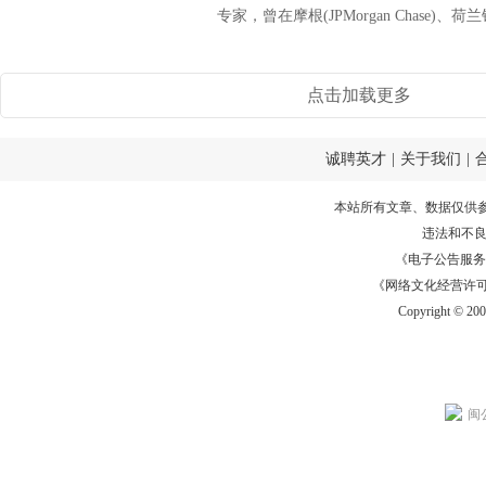
专家，曾在摩根(JPMorgan Chase)、荷兰银
点击加载更多
诚聘英才
|
关于我们
|
本站所有文章、数据仅供
违法和不
《电子公告服务许可证
《网络文化经营许可证》
Copyright © 20
闽公