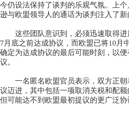
今仍设法保持了谈判的乐观气氛。上个
逊与欧盟领导人的通话为谈判注入了新
这些团队意识到，必须迅速取得进
7月底之前达成协议，而欧盟已将10月
确定为达成协议的最后可能时刻，以便
议。
一名匿名欧盟官员表示，双方正朝
议迈进，其中包括一项取消关税和配额
但可能达不到欧盟最初提议的更广泛