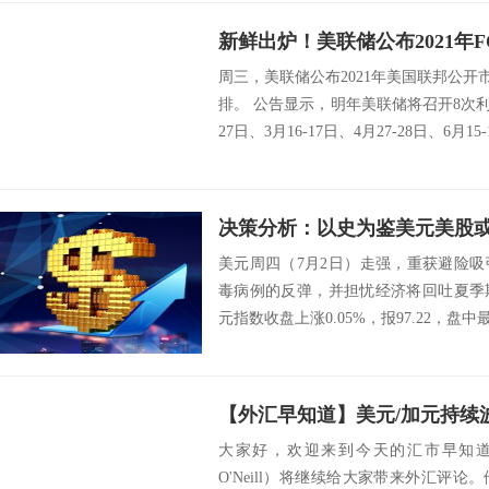
新鲜出炉！美联储公布2021年
周三，美联储公布2021年美国联邦公开
排。 公告显示，明年美联储将召开8次利
27日、3月16-17日、4月27-28日、6月15-16
决策分析：以史为鉴美元美股
美元周四（7月2日）走强，重获避险
毒病例的反弹，并担忧经济将回吐夏季
元指数收盘上涨0.05%，报97.22，盘中最
大家好，欢迎来到今天的汇市早知道。麦
O'Neill）将继续给大家带来外汇评