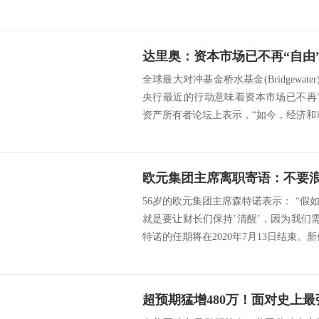
全球最大对冲基金桥水基金(Bridgewater)
央行最近的行动意味着资本市场已不再
资产所有者论坛上表示，“如今，经济和市
欧元集团主席离职寄语：不要
56岁的欧元集团主席森特诺表示： “
就是要让财长们保持’清醒’，因为我们
特诺的任期将在2020年7月13日结束。新