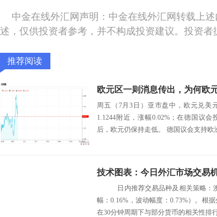
中金在线外汇网声明：中金在线外汇网转载上述
述，仅供投资者参考，并不构成投资建议。投资者
推荐阅读
周五（7月3日）亚市盘中，欧元兑美
1.1244附近，涨幅0.02%；在德国
后，欧元仍保持走低。 德国议会支持欧洲
技术图表：今日外汇市场交易机
日内推荐交易品种及相关策略：澳元
幅：0.16%，波动幅度：0.73%）。根
在30分钟周期下与部分货币的相关