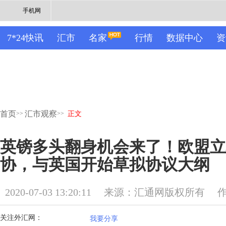
手机网
7*24快讯
汇市
名家
行情
数据中心
资
首页
汇市观察
>>
>>
正文
英镑多头翻身机会来了！欧盟立
协，与英国开始草拟协议大纲
2020-07-03 13:20:11
来源：汇通网版权所有
关注外汇网：
我要分享