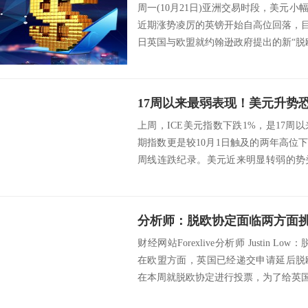
周一(10月21日)亚洲交易时段，美元
近期涨势凌厉的英镑开始自高位回落，目前
日英国与欧盟就约翰逊政府提出的新“脱欧”
17周以来最弱表现！美元升势
上周，ICE美元指数下跌1%，是17
期指数更是较10月1日触及的两年高位
周线连跌纪录。美元近来明显转弱的势
的...
分析师：脱欧协定面临两方面
财经网站Forexlive分析师 Justin
在欧盟方面，英国已经递交申请延后脱
在本周就脱欧协定进行投票，为了给英国议