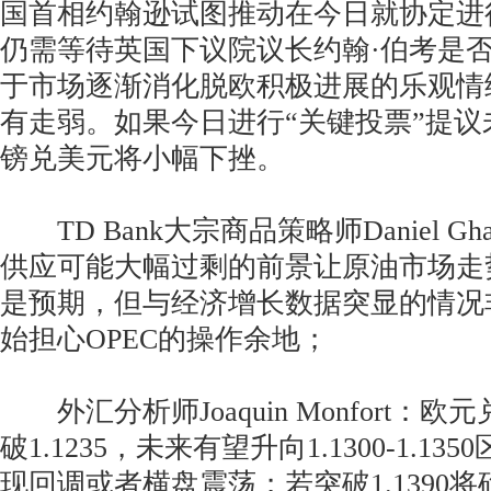
国首相约翰逊试图推动在今日就协定进
仍需等待英国下议院议长约翰·伯考是
于市场逐渐消化脱欧积极进展的乐观情
有走弱。如果今日进行“关键投票”提
镑兑美元将小幅下挫。
TD Bank大宗商品策略师Daniel G
供应可能大幅过剩的前景让原油市场走
是预期，但与经济增长数据突显的情况
始担心OPEC的操作余地；
外汇分析师Joaquin Monfort：
破1.1235，未来有望升向1.1300-1.1
现回调或者横盘震荡；若突破1.1390