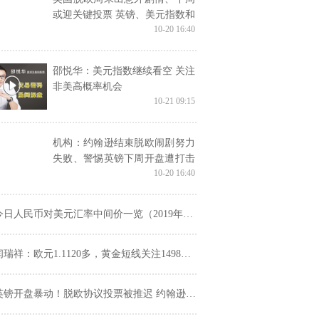
或迎关键投票 英镑、美元指数和
10-20 16:40
日元技术前景分析
邵悦华：美元指数继续看空 关注
非美高概率机会
10-21 09:15
机构：约翰逊结束脱欧闹剧努力
失败、警惕英镑下周开盘遭打击
10-20 16:40
美元抛售可能被夸大
今日人民币对美元汇率中间价一览（2019年10月21日）
闫瑞祥：欧元1.1120多，黄金短线关注1498分水岭得失
镑开盘暴动！脱欧协议投票被推迟 约翰逊还有机会？欧元、英镑、日元、澳元走势分析