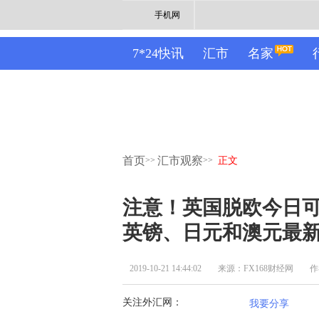
手机网
7*24快讯
汇市
名家
首页
汇市观察
>>
>>
正文
注意！英国脱欧今日可
英镑、日元和澳元最
2019-10-21 14:44:02
来源：FX168财经网
作
关注外汇网：
我要分享