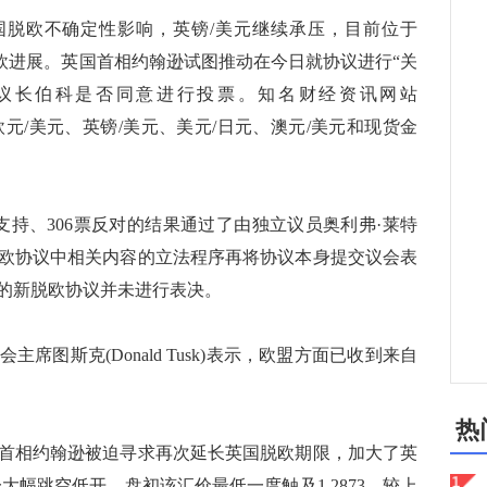
国脱欧不确定性影响，英镑/美元继续承压，目前位于
焦脱欧进展。英国首相约翰逊试图推动在今日就协议进行“关
议长伯科是否同意进行投票。知名财经资讯网站
对日内欧元/美元、英镑/美元、美元/日元、澳元/美元和现货金
支持、306票反对的结果通过了由独立议员奥利弗·莱特
欧协议中相关内容的立法程序再将协议本身提交议会表
的新脱欧协议并未进行表决。
图斯克(Donald Tusk)表示，欧盟方面已收到来自
热
相约翰逊被迫寻求再次延长英国脱欧期限，加大了英
大幅跳空低开，盘初该汇价最低一度触及1.2873，较上