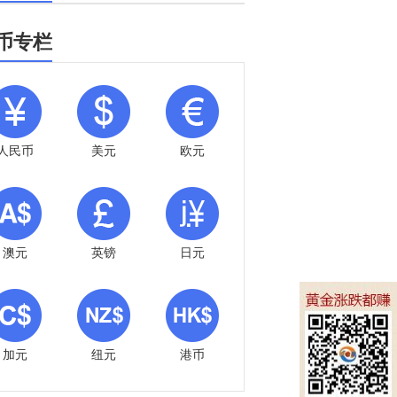
币专栏
人民币
美元
欧元
澳元
英镑
日元
加元
纽元
港币