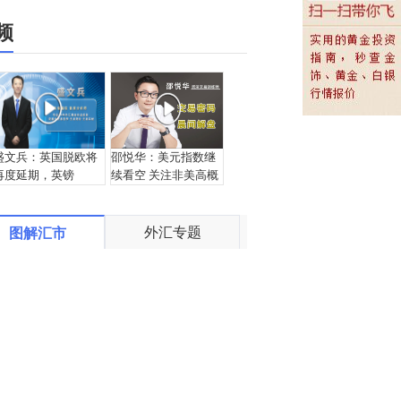
频
盛文兵：英国脱欧将
邵悦华：美元指数继
再度延期，英镑
续看空 关注非美高概
1.2830区域多
率机会
外汇专题
图解汇市
张志：美元冬天以
邵悦华：美元继续保
至，非美货币大机会
持空头 关注非美货币
将到来!
多头机会