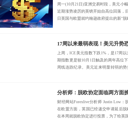
周一(10月21日)亚洲交易时段，美元
近期涨势凌厉的英镑开始自高位回落，目前
日英国与欧盟就约翰逊政府提出的新“脱欧”
17周以来最弱表现！美元升势
上周，ICE美元指数下跌1%，是17
期指数更是较10月1日触及的两年高位
周线连跌纪录。美元近来明显转弱的势
的...
分析师：脱欧协定面临两方面
财经网站Forexlive分析师 Justin
在欧盟方面，英国已经递交申请延后脱
在本周就脱欧协定进行投票，为了给英国议