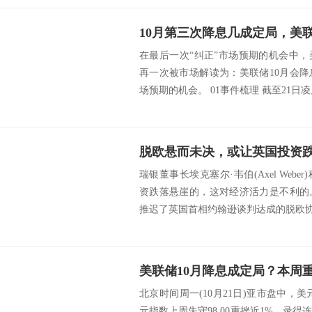
在最后一次“纠正”市场预期的机会中
再一次被市场解读为：美联储10月会
场预期的机会。 01事件梳理 截至21日凌晨
脱欧悬而未决，或让英国投资
瑞银董事长埃克塞尔·韦伯(Axel Web
资跌落悬崖的，这对经济活力是不利的。
推迟了英国首相约翰逊谈判达成的脱欧协
北京时间周一(10月21日)亚市盘中，美
元指数上周失守98.00重挫近1%，录得