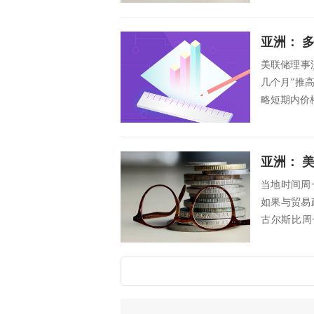
亚洲： 
美联储理事
几个月”推
略短期内价
低关税...
亚洲： 
当地时间周
如果与贸易
古尔斯比周
为，如果我们