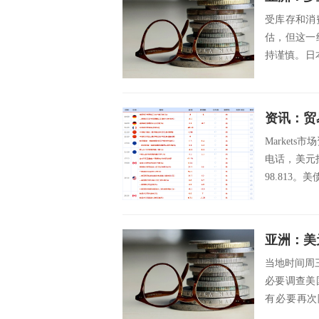
受库存和消
估，但这一
持谨慎。日
际国内生产总.
Market
电话，美元
98.813。
亚洲：美
当地时间周
必要调查美
有必要再次
度，此前9...