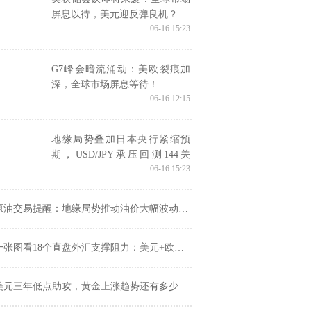
屏息以待，美元迎反弹良机？
06-16 15:23
G7峰会暗流涌动：美欧裂痕加
深，全球市场屏息等待！
06-16 12:15
地缘局势叠加日本央行紧缩预
期，USD/JPY承压回测144关
06-16 15:23
口，短线或再度下探142区间
油交易提醒：地缘局势推动油价大幅波动，短期大幅上涨之后或将面临调整需求
张图看18个直盘外汇支撑阻力：美元+欧系日系+商品货币+新兴货币(2025年6月16日)
美元三年低点助攻，黄金上涨趋势还有多少空间？