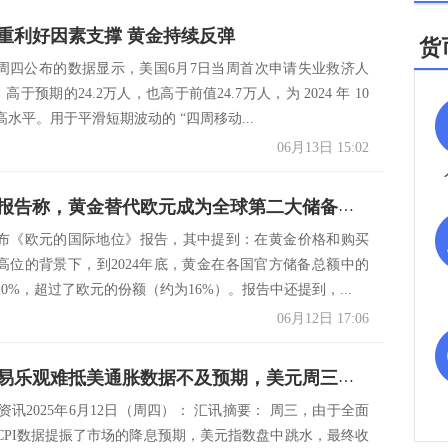
重利好因素支撑 黄金持续反弹
货
周四公布的数据显示，美国6月7日当周首次申请失业救济人
，高于预期的24.2万人，也高于前值24.7万人，为 2024 年 10
水平。用于平滑短期波动的 “四周移动...
06月13日 15:02
：欧央行报告称，黄金替代欧元成为全球第二大储备资产
布《欧元的国际地位》报告，其中提到：在黄金价格和购买
高位的背景下，到2024年底，黄金在各国官方储备总额中的
0%，超过了欧元的份额（约为16%）。报告中还提到，...
06月12日 17:06
资讯：贸易乐观难抵美通胀数据不及预期，美元周三再次下跌，金价刷新本周高点
s市场资讯2025年6月12日（周四）： 汇讯摘要： 周三，由于全面
CPI数据提振了市场的降息预期，美元指数盘中跳水，最终收