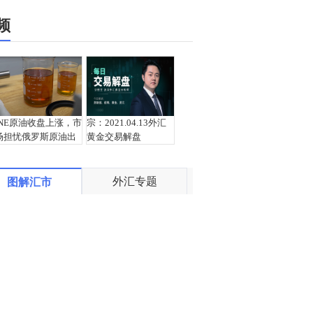
频
INE原油收盘上涨，市
宗：2021.04.13外汇
场担忧俄罗斯原油出
黄金交易解盘
口受阻
外汇专题
图解汇市
盛文兵：通胀预期再
栾雪：4月13日黄金外
度升温 且看美联储如
汇上证解盘
何应对