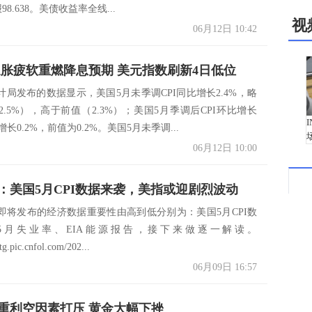
报98.638。美债收益率全线...
视
06月12日 10:42
通胀疲软重燃降息预期 美元指数刷新4日低位
计局发布的数据显示，美国5月未季调CPI同比增长2.4%，略
.5%），高于前值（2.3%）；美国5月季调后CPI环比增长
增长0.2%，前值为0.2%。美国5月未季调...
06月12日 10:00
：美国5月CPI数据来袭，美指或迎剧烈波动
即将发布的经济数据重要性由高到低分别为：美国5月CPI数
5月失业率、EIA能源报告，接下来做逐一解读。
stg.pic.cnfol.com/202...
06月09日 16:57
重利空因素打压 黄金大幅下挫