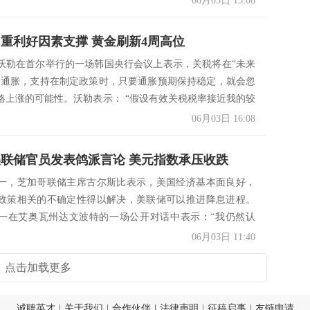
06月05日 15:08
多重利好因素支撑 黄金刷新4周高位
沃勒在首尔举行的一场韩国央行会议上表示，关税将在“未来
高通胀，支持在制定政策时，只要通胀预期保持稳定，就会忽
格上涨的可能性。沃勒表示： “假设有效关税税率接近我的较
06月03日 16:08
美联储官员发表鸽派言论 美元指数承压收跌
一，芝加哥联储主席古尔斯比表示，美国经济基本面良好，
政策相关的不确定性得以解决，美联储可以推进降息进程。
一在艾奥瓦州达文波特的一场公开对话中表示：“我仍然认
能...
06月03日 11:40
点击加载更多
诚聘英才
|
关于我们
|
合作伙伴
|
法律声明
|
征稿启事
|
友链申请