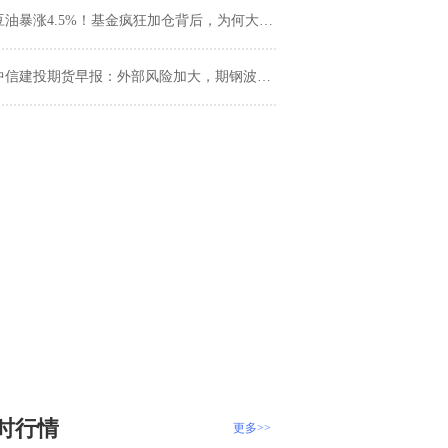
油暴涨4.5%！基金疯狂加仓背后，为何大豆玉米却集体下跌？
中信建投期货早报：外部风险加大，期钢波动加剧
时行情
更多>>