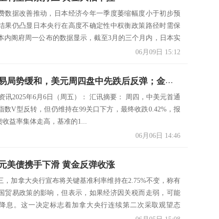
费数据改善推动，日本经济今年一季度萎缩幅度小于初步预
结果仍凸显日本央行在高度不确定性中权衡政策路径时需保
本内阁府周一公布的数据显示，截至3月的三个月内，日本实
..
06月09日 15:12
资讯：贸易局势缓和，美元周四盘中先跌后反弹；金价触及四周高点后回落，关注今晚美国非农数据
s市场资讯2025年6月6日（周五）： 汇讯摘要： 周四，中美元首通
指数V型反转，但仍维持在99关口下方，最终收跌0.42%，报
美债收益率集体走高，基准的1...
06月06日 14:46
元美债携手下滑 黄金反弹收涨
三，加拿大央行宣布将关键基准利率维持在2.75%不变，称有
国贸易政策的影响，但表示，如果经济因关税而走弱，可能
降息。这一决定标志着加拿大央行连续第二次采取观望态