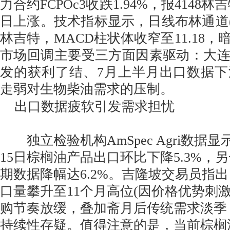
力合约FCPOc3收跌1.94%，报4148
日上涨。技术指标显示，日线布林通道(20
林吉特，MACD柱状体收窄至11.18
市场回调主要受三方面因素驱动：大
发的获利了结、7月上半月出口数据
走弱对生物柴油需求的压制。
出口数据疲软引发需求担忧
独立检验机构AmSpec Agri数据显
15日棕榈油产品出口环比下降5.3%，另一家
期数据降幅达6.2%。吉隆坡交易员指
口量攀升至11个月高位(因价格优势刺
购节奏放缓，叠加斋月后传统需求淡季
持续性存疑。值得注意的是，当前棕榈