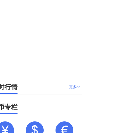
时行情
更多>>
币专栏