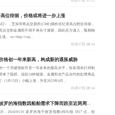
05月17日 11:17
价高位徘徊，价格或将进一步上涨
16日），芝加哥商品交易所(CME)铜价在纪录高点附近徘徊，
无法交割金属而不得不将头寸展期，因此买方涌入，预期铜
src=http://caij...
05月17日 08:14
价格创一年来新高，构成新的通胀威胁
的一个关键指标升至一年多来的最高水平，给各国央行抑制
带来了阻碍。追踪24种能源、金属和农产品合约的彭博商品
（5月15日）小幅上涨，升至2023年4月...
05月17日 08:14
一张图：波罗的海指数因船舶需求下降而跌至近两周低点
2024/05/16 波罗的海干散货指数(BDI)报 1817 点，创