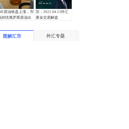
INE原油收盘上涨，市
宗：2021.04.13外汇
场担忧俄罗斯原油出
黄金交易解盘
口受阻
外汇专题
图解汇市
盛文兵：通胀预期再
栾雪：4月13日黄金外
度升温 且看美联储如
汇上证解盘
何应对
宗：2021.04.12外汇
栾雪：4月12日黄金外
黄金交易解盘
汇上证解盘