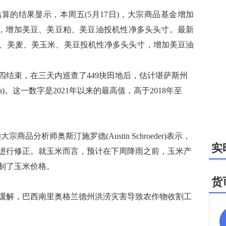
结果显示，本周五(5月17日)，大宗商品基金增加
寸，增加美豆、美豆粕、美豆油投机性净多头头寸。最新
粕、美麦、美玉米、美豆投机性净多头头寸，增加美豆油
结束，在三天内巡查了449块田地后，估计堪萨斯州
a)。这一数字是2021年以来的最高值，高于2018年至
ment的大宗商品分析师奥斯汀施罗德(Austin Schroeder)表示，
实
进行修正。就玉米而言，预计在下周降雨之前，玉米产
制了玉米价格。
货
解，巴西南里奥格兰德州洪涝灾害导致农作物收割工