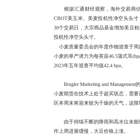
根据汇通财经观察，海外交易商估算的
CBOT美玉米、美麦投机性净空头头
30个交易日，大宗商品基金增加美豆
投机性净空头头寸。
小麦质量委员会的年度作物巡查于周四
小麦的单产潜力为每英亩46.5蒲式耳(bp
2023年五年巡查平均值42.4 bpa。
Brugler Marketing and Manage
小麦期货在技术上处于超买状态，需要
区本周末将迎来较为干燥的天气，这限
由于持续不断的降雨和高水位未能缓
作上周进展缓慢，大豆价格上涨。