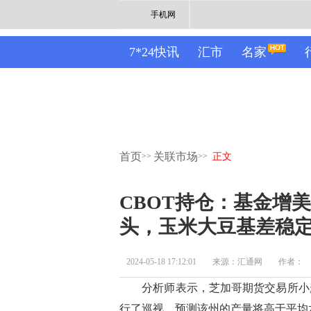
手机网
7*24快讯
汇市
名家
首页
关联市场
>>
>>
正文
CBOT持仓：基金增
头，玉米大豆基差稳
2024-05-18 17:12:01
来源：汇通网
作者：
分析师表示，芝加哥期货交易所小麦
行了巡视，预测该州的产量将高于平均