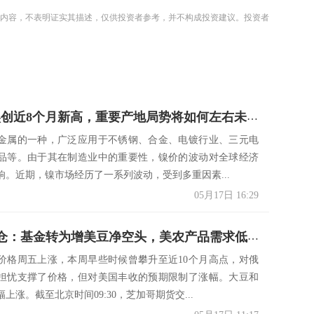
内容，不表明证实其描述，仅供投资者参考，并不构成投资建议。投资者
LME期镍创近8个月新高，重要产地局势将如何左右未来价格？
金属的一种，广泛应用于不锈钢、合金、电镀行业、三元电
品等。由于其在制造业中的重要性，镍价的波动对全球经济
响。近期，镍市场经历了一系列波动，受到多重因素...
05月17日 16:29
CBOT持仓：基金转为增美豆净空头，美农产品需求低迷或限制涨幅
价格周五上涨，本周早些时候曾攀升至近10个月高点，对俄
担忧支撑了价格，但对美国丰收的预期限制了涨幅。大豆和
上涨。截至北京时间09:30，芝加哥期货交...