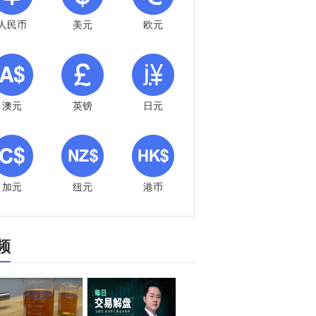
人民币
美元
欧元
澳元
英镑
日元
加元
纽元
港币
频