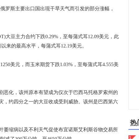
俄罗斯主要出口国出现干旱天气而引发的部分涨幅，
大豆主力合约下跌0.29%，至每蒲式耳12.09美元，此
以来的最高水平，每蒲式耳12.19美元。
250美元，而玉米期货下跌1.03%，至每蒲式耳4.555美
恶化，该州原本有望成为仅次于巴西马托格罗索州的
灾，约四分之一的大豆收成受到威胁。该州是巴西第六
热
萎缩病以及不利天气促使布宜诺斯艾利斯谷物交易所
削减了300万公吨，至4650万公吨。