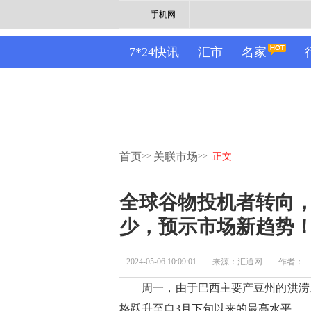
手机网
7*24快讯
汇市
名家
首页
关联市场
>>
>>
正文
全球谷物投机者转向
少，预示市场新趋势
2024-05-06 10:09:01
来源：汇通网
作者：
周一，由于巴西主要产豆州的洪涝威
格跃升至自3月下旬以来的最高水平。