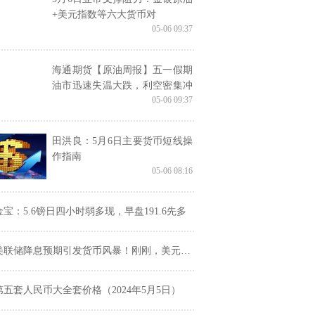
+美元指数等六大货币对
05-06 09:37
海通期货【原油周报】五一假期
油市迅速失温大跌，利空密集冲
05-06 09:37
击失守关键支撑
田洪良：5月6日主要货币短线操
作指南
05-06 08:16
金宝：5.6镑日四小时弱多现，早盘191.6先多
美联储降息预期引发货币风暴！刚刚，美元短线急涨！
第五套人民币大全套价格（2024年5月5日）