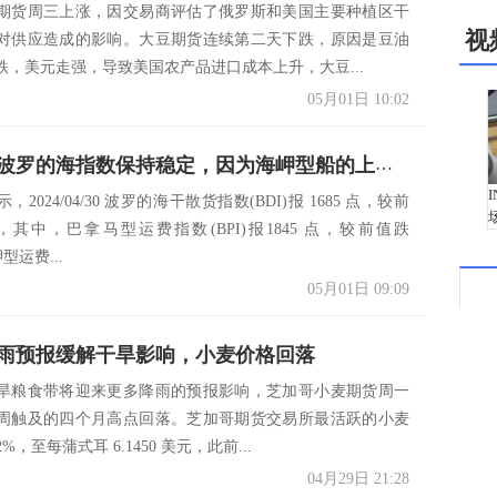
期货周三上涨，因交易商评估了俄罗斯和美国主要种植区干
视
对供应造成的影响。大豆期货连续第二天下跌，原因是豆油
跌，美元走强，导致美国农产品进口成本上升，大豆...
05月01日 10:02
一张图：波罗的海指数保持稳定，因为海岬型船的上涨抵消了小型船运费的下降
2024/04/30 波罗的海干散货指数(BDI)报 1685 点，较前
%，其中，巴拿马型运费指数(BPI)报1845 点，较前值跌
型运费...
05月01日 09:09
雨预报缓解干旱影响，小麦价格回落
旱粮食带将迎来更多降雨的预报影响，芝加哥小麦期货周一
周触及的四个月高点回落。芝加哥期货交易所最活跃的小麦
2%，至每蒲式耳 6.1450 美元，此前...
04月29日 21:28