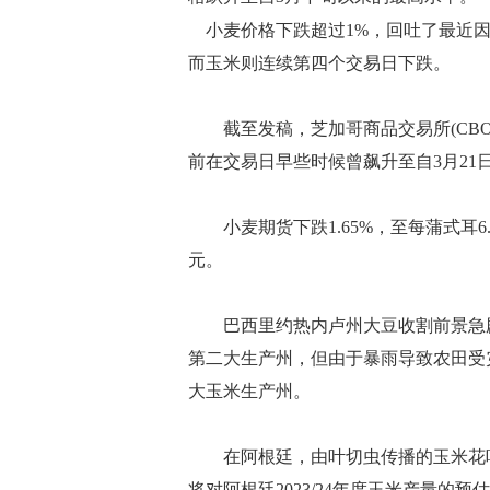
小麦价格下跌超过1%，回吐了最近因
而玉米则连续第四个交易日下跌。
截至发稿，芝加哥商品交易所(CBOT)
前在交易日早些时候曾飙升至自3月21日
小麦期货下跌1.65%，至每蒲式耳6.1
元。
巴西里约热内卢州大豆收割前景急剧
第二大生产州，但由于暴雨导致农田受
大玉米生产州。
在阿根廷，由叶切虫传播的玉米花叶
将对阿根廷2023/24年度玉米产量的预估