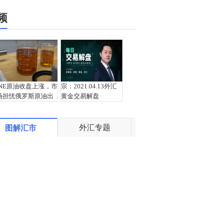
频
INE原油收盘上涨，市
宗：2021.04.13外汇
场担忧俄罗斯原油出
黄金交易解盘
口受阻
外汇专题
图解汇市
盛文兵：通胀预期再
栾雪：4月13日黄金外
度升温 且看美联储如
汇上证解盘
何应对