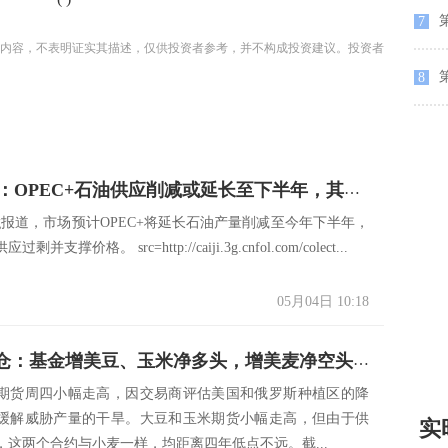
7
内容，不表明证实其描述，仅供投资者参考，并不构成投资建议。投资者
8
彭博调查：OPEC+石油供应削减或延长至下半年，其成员国意见出现分歧，原油目标价每桶破百？
berg报道，市场预计OPEC+将延长石油产量削减至今年下半年，
并支撑价格。 src=http://caiji.3g.cnfol.com/colect...
05月04日 10:18
CBOT持仓：基金增美豆、玉米净多头，增美麦净空头，阿根廷谷物罢工结束
期货周四小幅走高，因交易商评估美国和俄罗斯种植区的降
缓解威胁产量的干旱。大豆和玉米期货小幅走高，但由于供
实
，这两个合约与小麦一样，均距离四年低点不远。截...