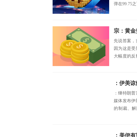
弹在99.75
宗：黄金
先说答案，
因为这是受
大幅度的反
继续上涨，存
：伊美谅
：继特朗普
媒体发布伊
的制裁、解
官...
：美伊有