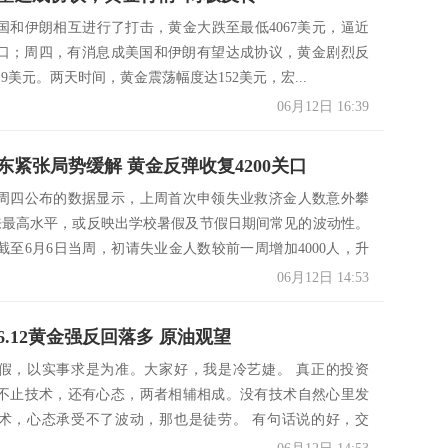
国和伊朗相互进行了打击，黄金大跌至最低4067美元，逼近
数关口；周四，有消息成美国和伊朗有望达成协议，黄金剧烈反
19美元。两天时间，黄金震荡幅度达152美元，宏...
06月12日 16:39
东紧张局势缓解 黄金反弹收复4200关口
周四公布的数据显示，上周首次申领失业救济金人数意外攀
来最高水平，或反映出学校暑假及节假日期间常见的波动性。
截至6月6日当周，初请失业金人数较前一周增加4000人，升
06月12日 14:53
6.12黄金强反回落多 原油观望
假，以实事求是为准。大家好，我是冷艺婕。 真正的投资
不止技术，还有心态，两者相辅相成。没有技术自然心里发
术，心态承受不了波动，那也是徒劳。 有句话说的好，交
.