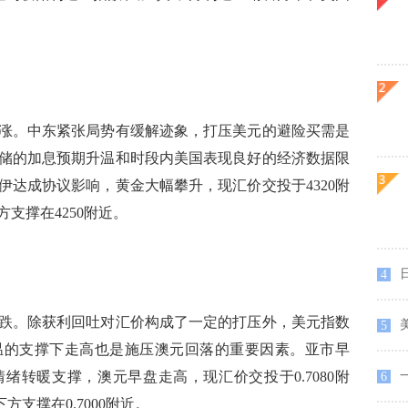
。中东紧张局势有缓解迹象，打压美元的避险买需是
储的加息预期升温和时段内美国表现良好的经济数据限
伊达成协议影响，黄金大幅攀升，现汇价交投于4320附
方支撑在4250附近。
日
4
。除获利回吐对汇价构成了一定的打压外，美元指数
5
温的支撑下走高也是施压澳元回落的重要因素。亚市早
一
绪转暖支撑，澳元早盘走高，现汇价交投于0.7080附
6
方支撑在0.7000附近。