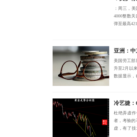
：周三，美
4000整
弹至最高42
亚洲：中
美国劳工部
升至2月以
数据显示，
至22...
冷艺婕：
杜绝弄虚作
者，考验的
虚，有了技
易，不是输..