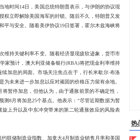
当地时间14日，美国总统特朗普表示，与伊朗的协议现
授权立即解除美国海军的封锁。随后不久，特朗普又发
和平与安全。随着美伊协议19日签署，霍尔木兹海峡将
维持关键利率不变。随着经济显现疲软迹象，货币市
学家预计，澳大利亚储备银行(RBA)将把现金利率维持
会议连续加息的局面。市场关注焦点在于，行长米歇尔·布洛
是为未来进一步加息以应对顽固的价格压力留有余地。
本月将暂停加息，但他认为，由于通胀前景的不确定性，
预测8月将加息25个基点。他表示：“尽管近期数据为暂
螺旋上升以及中东冲突带来的第二轮通胀效应的风险表
热
约联储制造业指数、加拿大4月制造业销售月率和美国