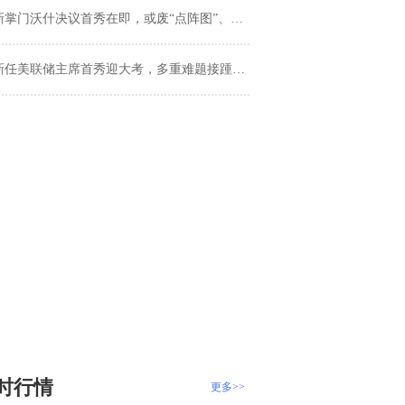
掌门沃什决议首秀在即，或废“点阵图”、砍发布会，市场将迎来“猜心”时代？
新任美联储主席首秀迎大考，多重难题接踵而至
时行情
更多>>