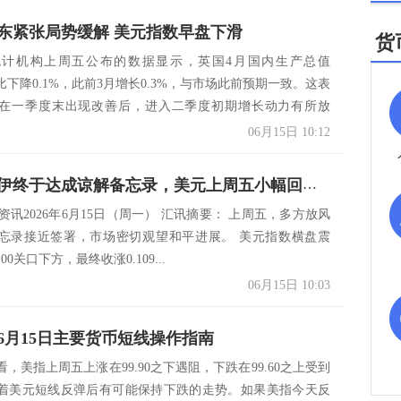
东紧张局势缓解 美元指数早盘下滑
货
统计机构上周五公布的数据显示，英国4月国内生产总值
比下降0.1%，此前3月增长0.3%，与市场此前预期一致。这表
在一季度末出现改善后，进入二季度初期增长动力有所放
06月15日 10:12
资讯：美伊终于达成谅解备忘录，美元上周五小幅回落，周一开盘继续下跌；金价突破4300整数关口
s市场资讯2026年6月15日（周一） 汇讯摘要： 上周五，多方放风
忘录接近签署，市场密切观望和平进展。 美元指数横盘震
0关口下方，最终收涨0.109...
06月15日 10:03
6月15日主要货币短线操作指南
，美指上周五上涨在99.90之下遇阻，下跌在99.60之上受到
着美元短线反弹后有可能保持下跌的走势。如果美指今天反