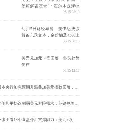
堡谅解备忘录”：霍尔木兹海峡
06-15 08:19
永久免费，中东迎来和平？
6月15日财经早餐：美伊达成谅
解备忘录文本，金价触及4300上
06-15 08:18
方，美油触及近两个月低点
美元兑加元冲高回落，多头趋势
仍在
06-15 12:17
本央行加息预期升温叠加美元指数回落，美元兑日元维持高位震荡
美伊和平协议削弱美元避险需求，英镑兑美元重回收敛区间
张图看18个直盘外汇支撑阻力：美元+欧系日系+商品货币+新兴货币(2026年6月15日)