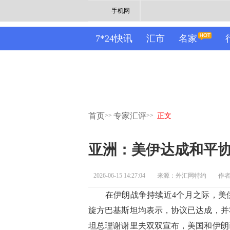
手机网
7*24快讯
汇市
名家
首页
专家汇评
>>
>>
正文
亚洲：美伊达成和平协
2026-06-15 14:27:04
来源：外汇网特约
作者：
在伊朗战争持续近4个月之际，美伊
旋方巴基斯坦均表示，协议已达成，并
坦总理谢谢里夫双双宣布，美国和伊朗