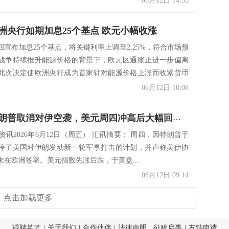
06月12日 14:53
洲央行如期加息25个基点 欧元小幅收涨
四宣布加息25个基点，将关键利率上调至2.25%，符合市场预
战争持续推升能源价格的背景下，欧元区通胀正进一步偏离
此次决定使欧洲央行成为首家针对能源价格上涨而收紧货币
06月12日 10:08
资讯：特朗普取消对伊空袭，美元周四冲高后大幅回落；黄金深V反弹重回4200，油价暴跌近6%
s市场资讯2026年6月12日（周五） 汇讯摘要： 周四，因特朗普于
停了美国对伊朗发动新一轮军事打击的计划，并声称美伊协
末在欧洲签署。美元指数先涨后跌，于美盘...
06月12日 09:14
点击加载更多
诚聘英才
|
关于我们
|
合作伙伴
|
法律声明
|
征稿启事
|
友链申请