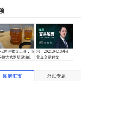
频
INE原油收盘上涨，市
宗：2021.04.13外汇
场担忧俄罗斯原油出
黄金交易解盘
口受阻
外汇专题
图解汇市
盛文兵：通胀预期再
栾雪：4月13日黄金外
度升温 且看美联储如
汇上证解盘
何应对