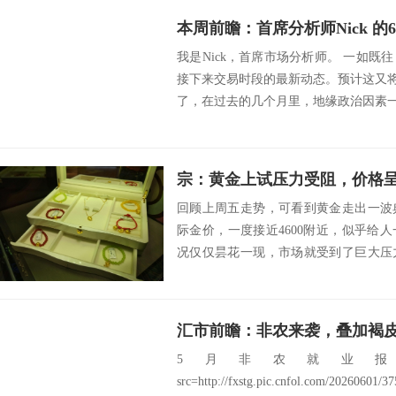
本周前瞻：首席分析师Nick 的
我是Nick，首席市场分析师。 一如
接下来交易时段的最新动态。预计这又将
了，在过去的几个月里，地缘政治因素一直
回顾上周五走势，可看到黄金走出一波
际金价，一度接近4600附近，似乎给
况仅仅昙花一现，市场就受到了巨大压
金价冲高失...
汇市前瞻：非农来袭，叠加褐
5月非农就业报
src=http://fxstg.pic.cnfol.com/20260601/