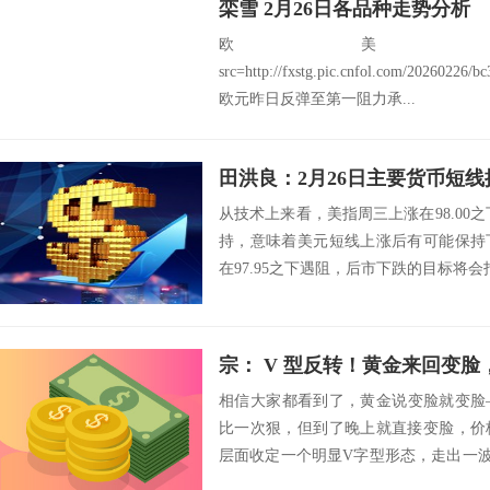
栾雪 2月26日各品种走势分析
欧美：EU
src=http://fxstg.pic.cnfol.com/20260226/
欧元昨日反弹至第一阻力承...
田洪良：2月26日主要货币
从技术上来看，美指周三上涨在98.00之
持，意味着美元短线上涨后有可能保持
在97.95之下遇阻，后市下跌的目标将会指向97.
宗： V 型反转！黄金来回变
相信大家都看到了，黄金说变脸就变脸
比一次狠，但到了晚上就直接变脸，价
层面收定一个明显V字型形态，走出一
人对此不明白...