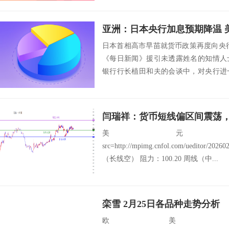
亚洲：日本央行加息预期降温 美
日本首相高市早苗就货币政策再度向央
《每日新闻》援引未透露姓名的知情人
银行行长植田和夫的会谈中，对央行进
立场较去年1...
闫瑞祥：货币短线偏区间震荡
美元
src=http://mpimg.cnfol.com/ueditor/20
（长线空） 阻力：100.20 周线（中...
栾雪 2月25日各品种走势分析
欧美：EU