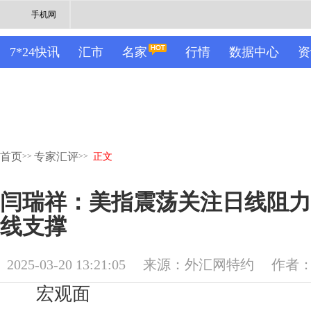
手机网
7*24快讯
汇市
名家
行情
数据中心
资
首页
专家汇评
>>
>>
正文
闫瑞祥：美指震荡关注日线阻力
线支撑
2025-03-20 13:21:05
来源：外汇网特约
作者
宏观面