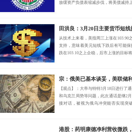
放缓资产负债表缩减步伐，将美债减持上限从
田洪良：3月20日主要货币
从技术上来看，美指周三上涨在103.90之
支持，意味着美元短线下跌后有可能保
跌在103.10之上企稳，后市上涨的目标将会指向
宗：俄美已基本谈妥，美联储
【观点】：大帝与特特3月18日进行了
和乌克兰局势等问题，此次通话是继2月
接对话，被视为俄乌冲突能否实现突
中，...