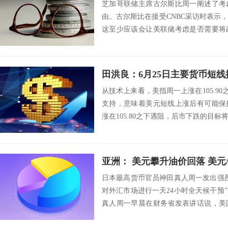
芝加哥联储主席古尔斯比周一阐述了考
由。古尔斯比在接受CNBC采访时表示
这至少应该会让美联储考虑是否需要将
指出了“几...
田洪良：6月25日主要货币
从技术上来看，美指周一上涨在105.90之
支持，意味着美元短线上涨后有可能保
涨在105.80之下遇阻，后市下跌的目标将会指向
亚洲： 美元攀升油价回落 美元
日本最高货币官员神田真人周一发出强
对外汇市场进行一天24小时全天候干预
真人周一早晨在财务省发表讲话说，美
决定对日...