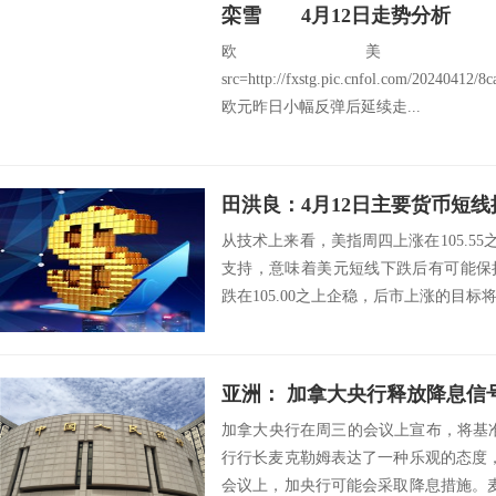
栾雪 4月12日走势分析
欧美：EU
src=http://fxstg.pic.cnfol.com/20240412
欧元昨日小幅反弹后延续走...
田洪良：4月12日主要货币
从技术上来看，美指周四上涨在105.55之
支持，意味着美元短线下跌后有可能保
跌在105.00之上企稳，后市上涨的目标将会指向
亚洲： 加拿大央行释放降息信号
加拿大央行在周三的会议上宣布，将基
行行长麦克勒姆表达了一种乐观的态度
会议上，加央行可能会采取降息措施。