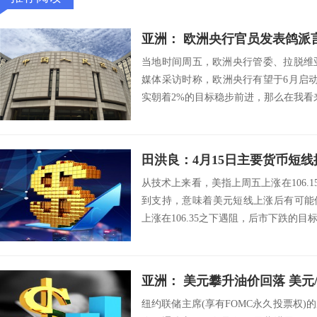
亚洲： 欧洲央行官员发表鸽派言论
当地时间周五，欧洲央行管委、拉脱维亚央行行
媒体采访时称，欧洲央行有望于6月启动
实朝着2%的目标稳步前进，那么在我看来
田洪良：4月15日主要货币
从技术上来看，美指上周五上涨在106.15
到支持，意味着美元短线上涨后有可能
上涨在106.35之下遇阻，后市下跌的目标将会
亚洲： 美元攀升油价回落 美元
纽约联储主席(享有FOMC永久投票权