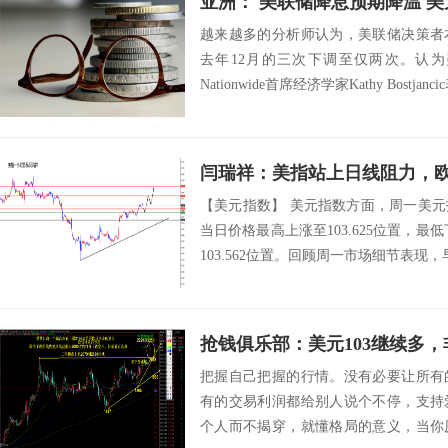
亚洲： 美联储降息预期降温 
越来越多的分析师认为，美联储决策者
去年12月的三次下调至仅两次。认
Nationwide首席经济学家Kathy Bostjanc
闫瑞祥：美指站上日线阻力，
【美元指数】 美元指数方面，周一美
当日价格最高上涨至103.625位置，最低
103.562位置。回顾周一市场细节表现，
抢钱俱乐部：美元103继续多
把握自己把握的行情。没有必要让所有
有的交易利润都给别人说个不停，支持
个人而不揭穿，就懂格局的意义，当你