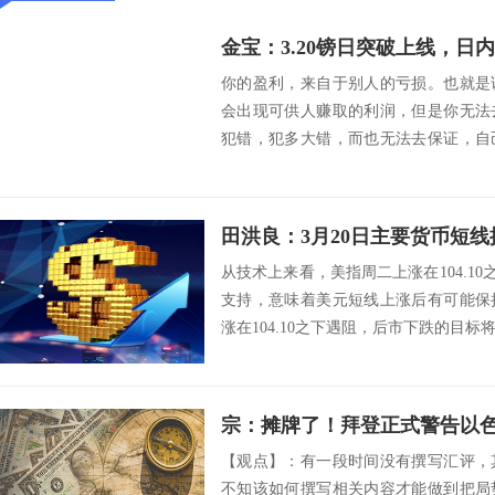
金宝：3.20镑日突破上线，日内1
你的盈利，来自于别人的亏损。也就是
会出现可供人赚取的利润，但是你无法
犯错，犯多大错，而也无法去保证，自
么，在交易中，...
田洪良：3月20日主要货币
从技术上来看，美指周二上涨在104.10之
支持，意味着美元短线上涨后有可能保
涨在104.10之下遇阻，后市下跌的目标将会指向
宗：摊牌了！拜登正式警告以
【观点】：有一段时间没有撰写汇评，
不知该如何撰写相关内容才能做到把局