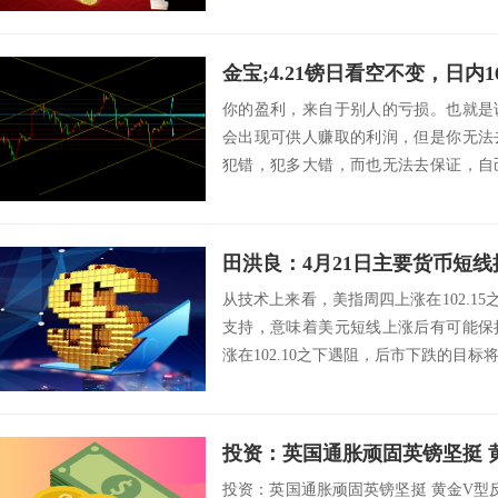
金宝;4.21镑日看空不变，日内16
你的盈利，来自于别人的亏损。也就是
会出现可供人赚取的利润，但是你无法
犯错，犯多大错，而也无法去保证，自
么，在交易中，...
田洪良：4月21日主要货币
从技术上来看，美指周四上涨在102.15之
支持，意味着美元短线上涨后有可能保
涨在102.10之下遇阻，后市下跌的目标将会指向
投资：英国通胀顽固英镑坚挺 
投资：英国通胀顽固英镑坚挺 黄金V型反转