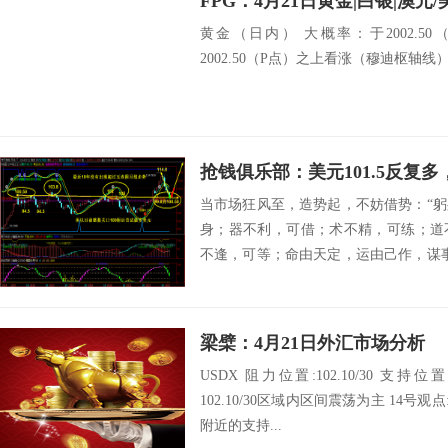
黄金（日内） 大概率：于2002.5
2002.50（P点）之上看涨（穆迪枢轴线） .
抢钱俱乐部：美元101.5反复
当市场狂风至，造势起，不妨借势：“
身；器不利，可借；术不精，可练；道
不逢，可等；命由天定，运由己作，谋
期望人人都...
梁檗：4月21日外汇市场分析
USDX 阻力位置:102.10/30 支持位置:10
102.10/30区域内区间震荡为主 14号观
附近的支持...